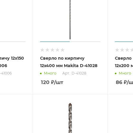
ичу 12x150
Сверло по кирпичу
Сверло
006
12x400 мм Makita D-41028
12x200 
D-41006
Арт.: D-41028
Много
Много
120
₽
/шт
86
₽
/ш