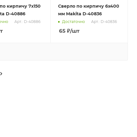
по кирпичу 7x150
Сверло по кирпичу 6x400
ta D-40886
мм Makita D-40836
Арт.: D-40886
Арт.: D-40836
очно
Достаточно
т
65
₽
/шт