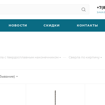
+7(
ЗАКА
НОВОСТИ
СКИДКИ
КОНТАКТЫ
—
ла с твердосплавным наконечником
Сверла по кирпичу
убывание)