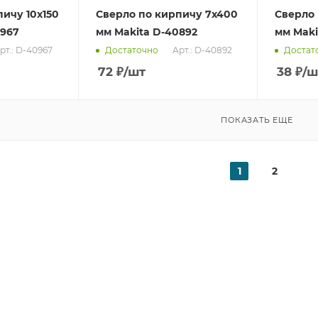
ичу 10x150
Сверло по кирпичу 7x400
Сверло 
0967
мм Makita D-40892
мм Maki
рт.: D-40967
Арт.: D-40892
Достаточно
Достат
72
₽
/шт
38
₽
/ш
ПОКАЗАТЬ ЕЩЕ
1
2