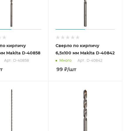
 по кирпичу
Сверло по кирпичу
 мм Makita D-40858
6,5x100 мм Makita D-40842
Арт.: D-40858
Арт.: D-40842
Много
т
99
₽
/шт