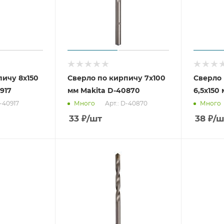
пичу 8x150
Сверло по кирпичу 7x100
Сверло
917
мм Makita D-40870
6,5x150
D-40917
Арт.: D-40870
Много
Много
33
₽
/шт
38
₽
/ш