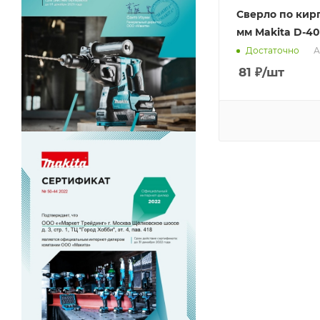
Сверло по кирп
мм Makita D-4
А
Достаточно
81
₽
/шт