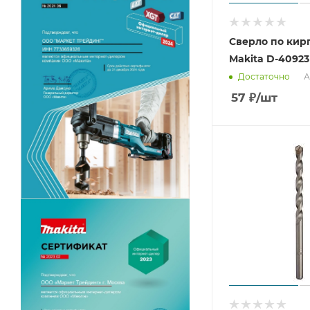
Сверло по кир
Makita D-40923
А
Достаточно
57
₽
/шт