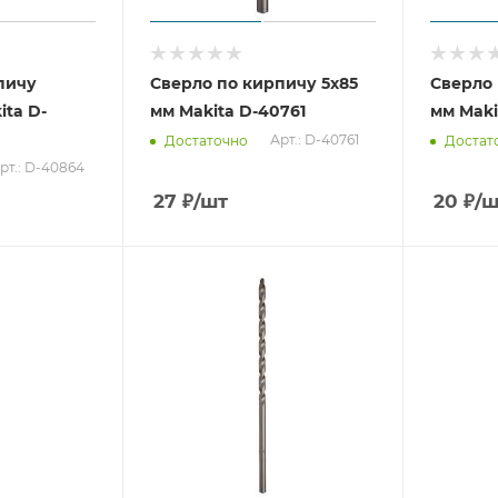
пичу
Сверло по кирпичу 5x85
Сверло 
ita D-
мм Makita D-40761
мм Maki
Арт.: D-40761
Достаточно
Достат
рт.: D-40864
27
₽
/шт
20
₽
/ш