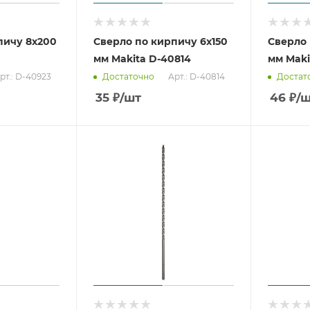
пичу 8x200
Сверло по кирпичу 6x150
Сверло 
мм Makita D-40814
мм Maki
рт.: D-40923
Арт.: D-40814
Достаточно
Достат
35
₽
/шт
46
₽
/