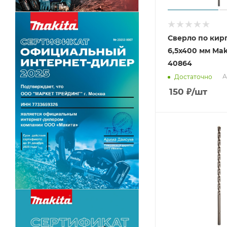
Сверло по кир
6,5x400 мм Mak
40864
А
Достаточно
150
₽
/шт