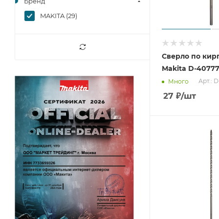
Бренд
MAKITA (
29
)
Сверло по кир
Makita D-4077
Арт.: 
Много
27
₽
/шт