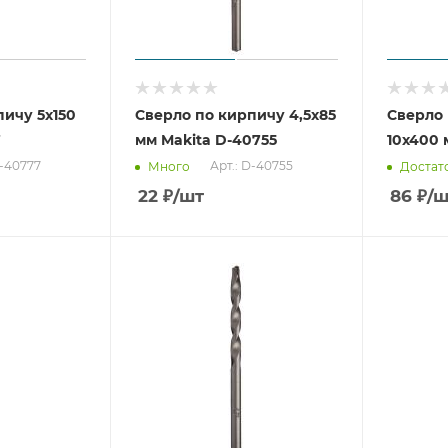
пичу 5x150
Сверло по кирпичу 4,5x85
Сверло
7
мм Makita D-40755
10x400 
D-40777
Арт.: D-40755
Много
Достат
22
₽
/шт
86
₽
/ш