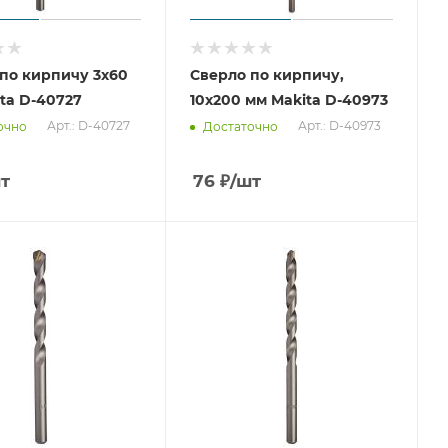
по кирпичу 3x60
Сверло по кирпичу,
ta D-40727
10x200 мм Makita D-40973
Арт.: D-40727
Арт.: D-40973
очно
Достаточно
т
76
₽
/шт