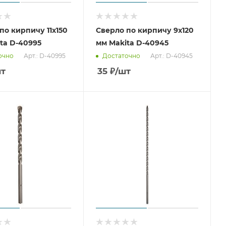
по кирпичу 11x150
Сверло по кирпичу 9x120
ta D-40995
мм Makita D-40945
Арт.: D-40995
Арт.: D-40945
очно
Достаточно
шт
35
₽
/шт