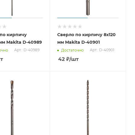
 по кирпичу
Сверло по кирпичу 8x120
мм Makita D-40989
мм Makita D-40901
Арт.: D-40989
Арт.: D-40901
очно
Достаточно
т
42
₽
/шт