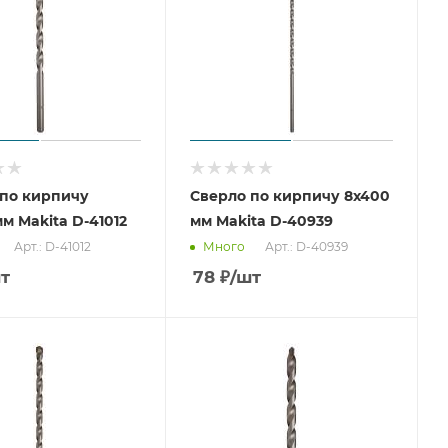
 по кирпичу
Сверло по кирпичу 8x400
мм Makita D-41012
мм Makita D-40939
Арт.: D-41012
Арт.: D-40939
Много
т
78
₽
/шт