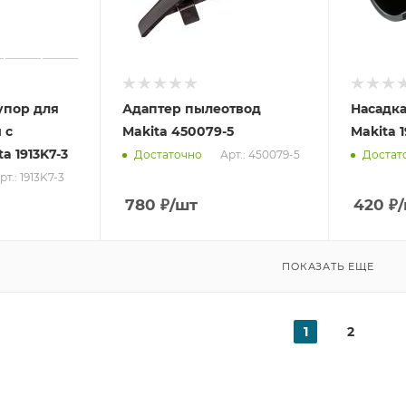
упор для
Адаптер пылеотвод
Насадк
 с
Makita 450079-5
Makita 
a 1913K7-3
Арт.: 450079-5
Достаточно
Достат
рт.: 1913K7-3
780
₽
/шт
420
₽
ПОКАЗАТЬ ЕЩЕ
1
2