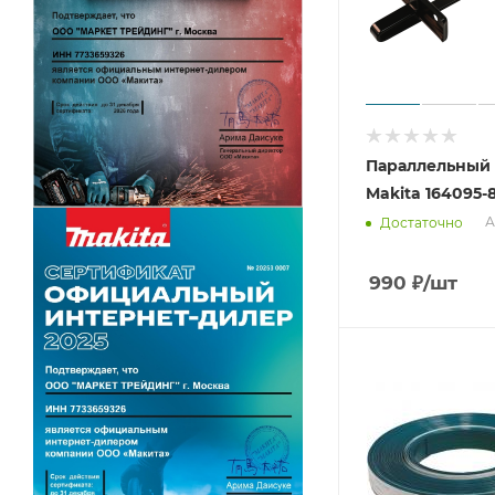
Параллельный
Makita 164095-
А
Достаточно
990
₽
/шт