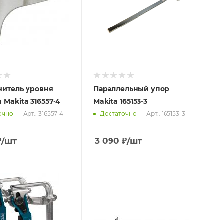
читель уровня
Параллельный упор
 Makita 316557-4
Makita 165153-3
Арт.: 316557-4
Арт.: 165153-3
очно
Достаточно
₽
/шт
3 090
₽
/шт