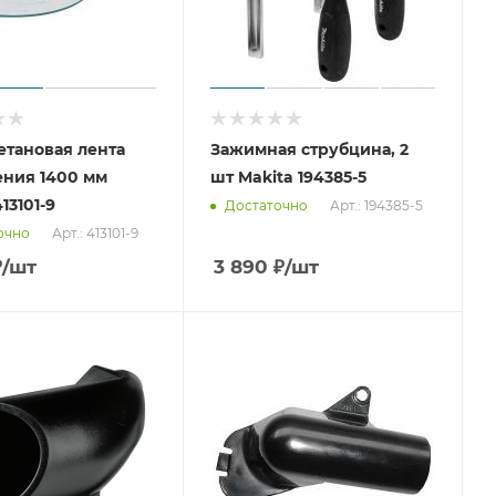
тановая лента
Зажимная струбцина, 2
ния 1400 мм
шт Makita 194385-5
13101-9
Арт.: 194385-5
Достаточно
Арт.: 413101-9
очно
₽
/шт
3 890
₽
/шт