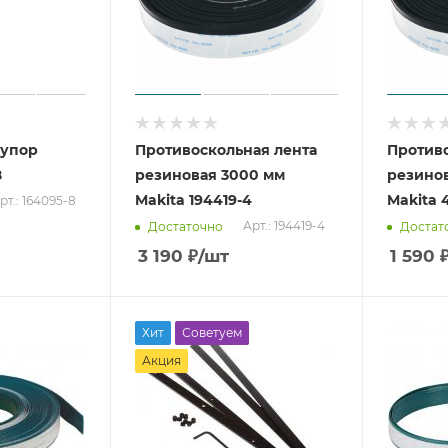
 упор
Противоскольная лента
Противо
8
резиновая 3000 мм
резино
Makita 194419-4
Makita 
рт.: 164095-8
Арт.: 194419-4
Достаточно
Достат
3 190
₽
/шт
1 590
Хит
Советуем
Акция