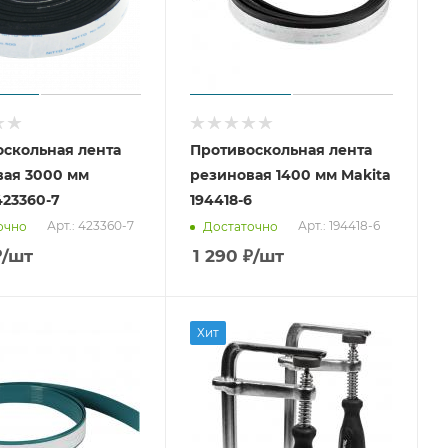
скольная лента
Противоскольная лента
вая 3000 мм
резиновая 1400 мм Makita
423360-7
194418-6
Арт.: 423360-7
Арт.: 194418-6
очно
Достаточно
₽
/шт
1 290
₽
/шт
Хит