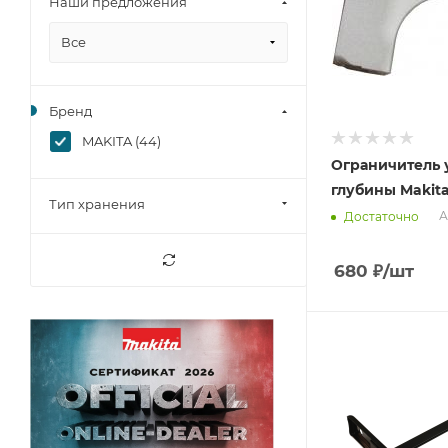
Наши предложения
Все
Бренд
MAKITA (
44
)
Ограничитель 
глубины Makita
Тип хранения
А
Достаточно
680
₽
/шт