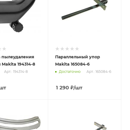
а пылеудаления
Параллельный упор
 Makita 194314-8
Makita 165084-6
Арт.: 194314-8
Арт.: 165084-6
Достаточно
шт
1 290
₽
/шт