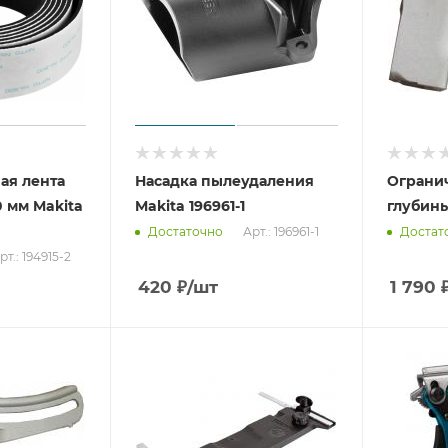
ая лента
Насадка пылеудаления
Ограни
 мм Makita
Makita 196961-1
глубины
Арт.: 196961-1
Достаточно
Достат
рт.: 194915-2
420
₽
/шт
1 790