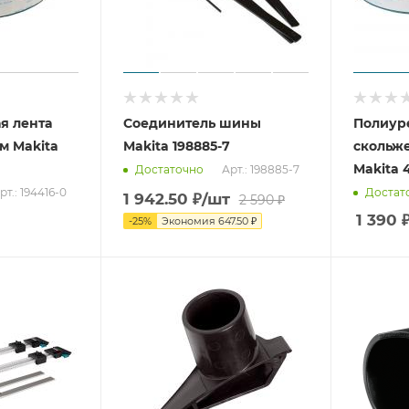
я лента
Соединитель шины
Полиуре
м Makita
Makita 198885-7
скольже
Makita 4
Арт.: 198885-7
Достаточно
рт.: 194416-0
Достат
1 942.50
₽
/шт
2 590
₽
1 390
-
25
%
Экономия
647.50
₽