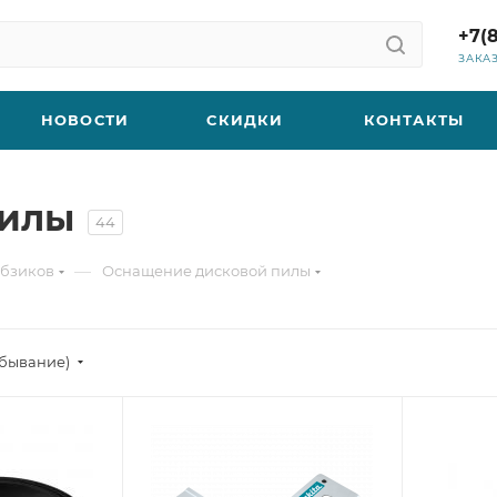
+7(
ЗАКА
НОВОСТИ
СКИДКИ
КОНТАКТЫ
пилы
44
—
обзиков
Оснащение дисковой пилы
убывание)