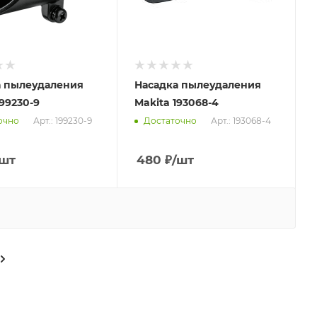
а пылеудаления
Насадка пылеудаления
199230-9
Makita 193068-4
Арт.: 199230-9
Арт.: 193068-4
очно
Достаточно
/шт
480
₽
/шт