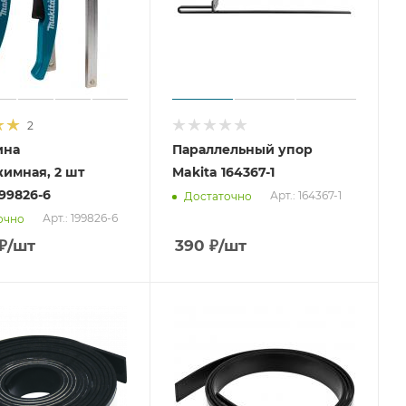
2
ина
Параллельный упор
имная, 2 шт
Makita 164367-1
199826-6
Арт.: 164367-1
Достаточно
Арт.: 199826-6
очно
₽
/шт
390
₽
/шт