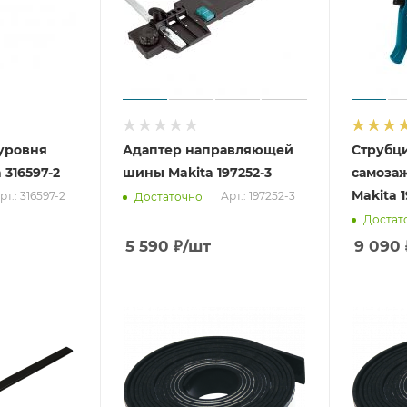
уровня
Адаптер направляющей
Струбц
 316597-2
шины Makita 197252-3
самозаж
Makita 
рт.: 316597-2
Арт.: 197252-3
Достаточно
Достат
5 590
₽
/шт
9 090