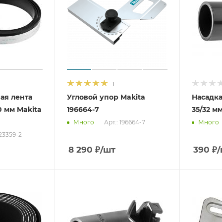
1
ая лента
Угловой упор Makita
Насадк
0 мм Makita
196664-7
35/32 мм
Арт.: 196664-7
Много
Много
423359-2
8 290
₽
/шт
390
₽
/