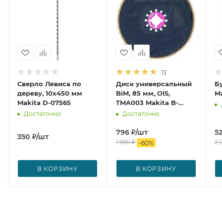
13
Сверло Левиса по
Диск универсальный
Б
дереву, 10x450 мм
BiM, 85 мм, OIS,
Ma
Makita D-07565
TMA003 Makita B-
21294
Достаточно
Достаточно
796
₽
/шт
5
350
₽
/шт
1 990
₽
2 
-
60
%
В КОРЗИНУ
В КОРЗИНУ