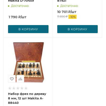
Makita D-70459
87921
Достаточно
Достаточно
10 701
₽
/шт
11 890
₽
1 790
₽
/шт
-
10
%
В КОРЗИНУ
В КОРЗИНУ
Набор фрез по дереву
8 мм, 12 шт Makita A-
88440