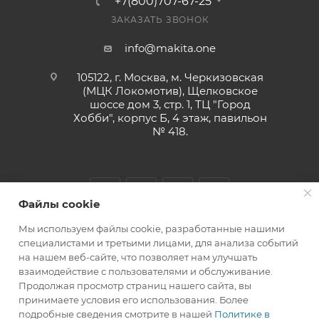
+7(800)707-67-25
ЗАКАЗАТЬ ЗВОНОК
info@makita.one
105122, г. Москва, м. Черкизовская
(МЦК Локомотив), Щелковское
шоссе дом 3, стр. 1, ТЦ "Город
Хобби", корпус Б, 4 этаж, павильон
№ 418.
Файлы cookie
Мы используем файлы cookie, разработанные нашими
специалистами и третьими лицами, для анализа событий
на нашем веб-сайте, что позволяет нам улучшать
взаимодействие с пользователями и обслуживание.
MAKITA.ONE 2010-2026 © ООО "МАРКЕТ ТРЕЙДИНГ"
Продолжая просмотр страниц нашего сайта, вы
принимаете условия его использования. Более
подробные сведения смотрите в нашей
Политике в