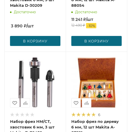
Makita D-30209
88054
Достаточно
Достаточно
11 241
₽
/шт
12 490
₽
3 890
₽
/шт
-
10
%
В КОРЗИНУ
В КОРЗИНУ
6
Набор фрез HM/CT,
Набор фрез по дереву
хвостовик 6 мм, 3 шт
6 мм, 12 шт Makita A-