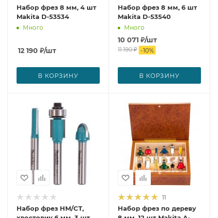
Набор фрез 8 мм, 4 шт
Набор фрез 8 мм, 6 шт
Makita D-53534
Makita D-53540
Много
Много
10 071
₽
/шт
11 190
₽
12 190
₽
/шт
-
10
%
В КОРЗИНУ
В КОРЗИНУ
11
Набор фрез HM/CT,
Набор фрез по дереву
хвостовик 6 мм, 3 шт
8 мм, 12 шт Makita A-