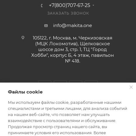
+7(800)707-67-25
ЗАКАЗАТЬ ЗВОНОК
info@makita.one
105122, г. Москва, м. Черкизовская
(МЦК Локомотив), Щелковское
шоссе дом 3, стр. 1, ТЦ "Город
Хобби", корпус Б, 4 этаж, павильон
№ 418.
Файлы cookie
Мы используем файлы cookie, разработанные нашими
специалистами и третьими лицами, для анализа событий
на нашем веб-сайте, что позволяет нам улучшать
взаимодействие с пользователями и обслуживание.
MAKITA.ONE 2010-2026 © ООО "МАРКЕТ ТРЕЙДИНГ"
Продолжая просмотр страниц нашего сайта, вы
принимаете условия его использования. Более