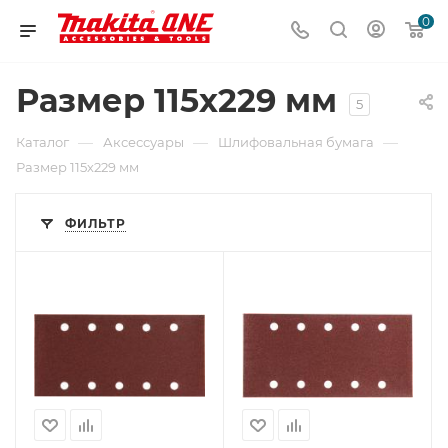
0
Размер 115х229 мм
5
—
—
—
Каталог
Аксессуары
Шлифовальная бумага
Размер 115х229 мм
ФИЛЬТР