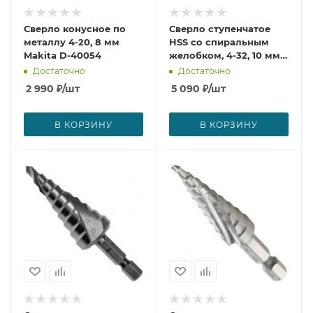
Сверло конусное по
Сверло ступенчатое
металлу 4-20, 8 мм
HSS со спиральным
Makita D-40054
желобком, 4-32, 10 мм
Makita D-40163
Достаточно
Достаточно
2 990
₽
/шт
5 090
₽
/шт
В КОРЗИНУ
В КОРЗИНУ