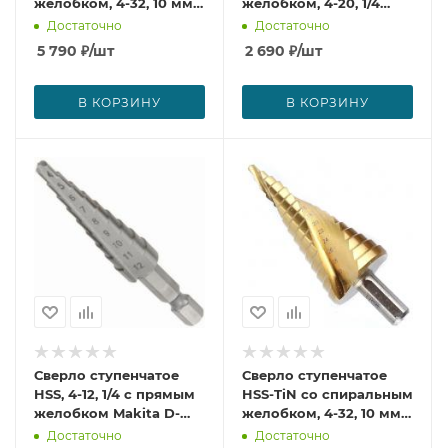
желобком, 4-32, 10 мм
желобком, 4-20, 1/4
Makita D-40107
Makita D-40098
Достаточно
Достаточно
5 790
₽
/шт
2 690
₽
/шт
В КОРЗИНУ
В КОРЗИНУ
Сверло ступенчатое
Сверло ступенчатое
HSS, 4-12, 1/4 с прямым
HSS-TiN со спиральным
желобком Makita D-
желобком, 4-32, 10 мм
40082
Makita D-40191
Достаточно
Достаточно