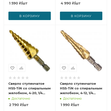
1 590
₽
/шт
4 990
₽
/шт
В КОРЗИНУ
В КОРЗИНУ
Сверло ступенчатое
Сверло ступенчатое
HSS-TiN со спиральным
HSS-TiN со спиральным
желобком, 4-20, 1/4
желобком, 4-12, 1/4
Makita D-40185
Makita D-40179
Достаточно
Достаточно
2 790
₽
/шт
1 990
₽
/шт