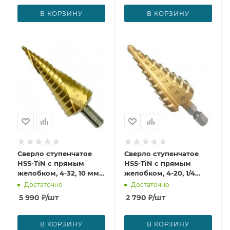
В КОРЗИНУ
В КОРЗИНУ
Сверло ступенчатое
Сверло ступенчатое
HSS-TiN с прямым
HSS-TiN с прямым
желобком, 4-32, 10 мм
желобком, 4-20, 1/4
Makita D-40135
Makita D-40129
Достаточно
Достаточно
5 990
₽
/шт
2 790
₽
/шт
В КОРЗИНУ
В КОРЗИНУ