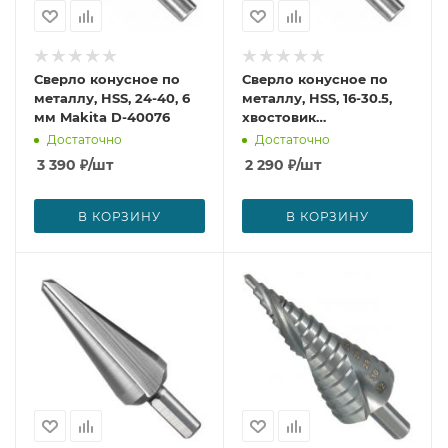
Сверло конусное по
Сверло конусное по
металлу, HSS, 24-40, 6
металлу, HSS, 16-30.5,
мм Makita D-40076
хвостовик
цилиндрический, 6 мм
Достаточно
Достаточно
Makita D-40060
3 390
₽
/шт
2 290
₽
/шт
В КОРЗИНУ
В КОРЗИНУ