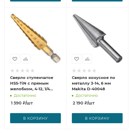
Сверло ступенчатое
Сверло конусное по
HSS-TiN с прямым
металлу 3-14, 6 мм
желобком, 4-12, 1/4
Makita D-40048
Makita D-40113
Достаточно
Достаточно
1 590
₽
/шт
2 190
₽
/шт
В КОРЗИНУ
В КОРЗИНУ