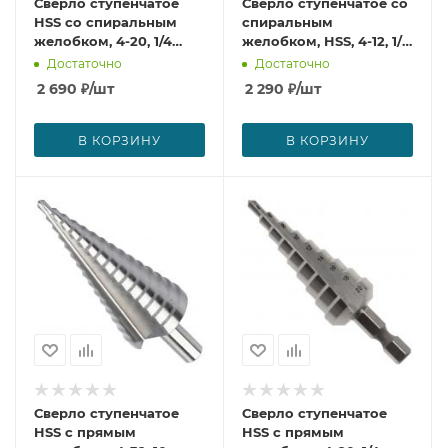
Сверло ступенчатое
Сверло ступенчатое со
HSS со спиральным
спиральным
желобком, 4-20, 1/4
желобком, HSS, 4-12, 1/4
Makita D-40157
Makita D-40141
Достаточно
Достаточно
2 690
₽
/шт
2 290
₽
/шт
В КОРЗИНУ
В КОРЗИНУ
Сверло ступенчатое
Сверло ступенчатое
HSS с прямым
HSS с прямым