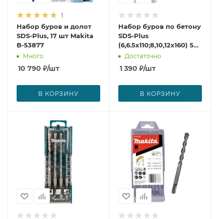
1
Набор буров и долот
Набор буров по бетону
SDS-Plus, 17 шт Makita
SDS-Plus
B-53877
(6,6.5х110;8,10,12х160) 5
шт Makita D-17784
Много
Достаточно
10 790
₽
/шт
1 390
₽
/шт
В КОРЗИНУ
В КОРЗИНУ