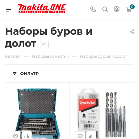
0
Наборы буров и
долот
22
—
—
Каталог
Наборы оснастки
Наборы буров и долот
ФИЛЬТР