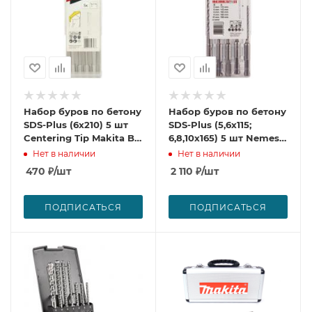
Набор буров по бетону
Набор буров по бетону
SDS-Plus (6х210) 5 шт
SDS-Plus (5,6х115;
Centering Tip Makita B-
6,8,10х165) 5 шт Nemesis
61597
II Makita B-58992
Нет в наличии
Нет в наличии
470
₽
/шт
2 110
₽
/шт
ПОДПИСАТЬСЯ
ПОДПИСАТЬСЯ