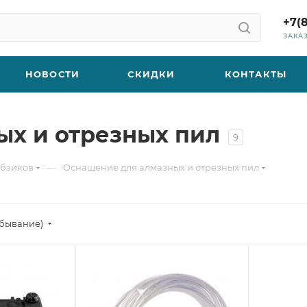
+7(
ЗАКА
НОВОСТИ
СКИДКИ
КОНТАКТЫ
ых и отрезных пил
9
—
обзиков
Оснащение для алмазных и отрезных пил
убывание)