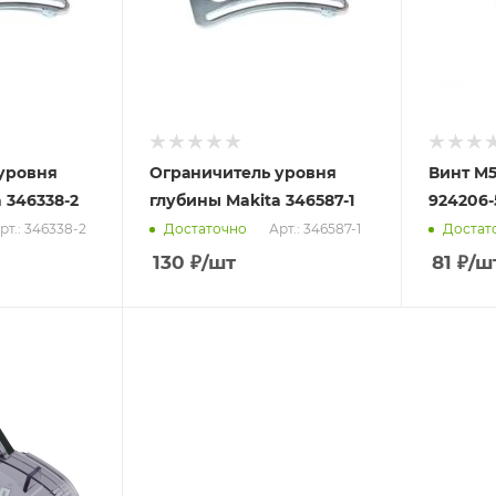
уровня
Ограничитель уровня
Винт M5
 346338-2
глубины Makita 346587-1
924206-
рт.: 346338-2
Арт.: 346587-1
Достаточно
Достат
130
₽
/шт
81
₽
/ш