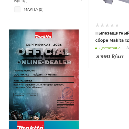
Бренд
MAKITA (
9
)
Пылезащитный
сборе Makita 1
А
Достаточно
3 990
₽
/шт