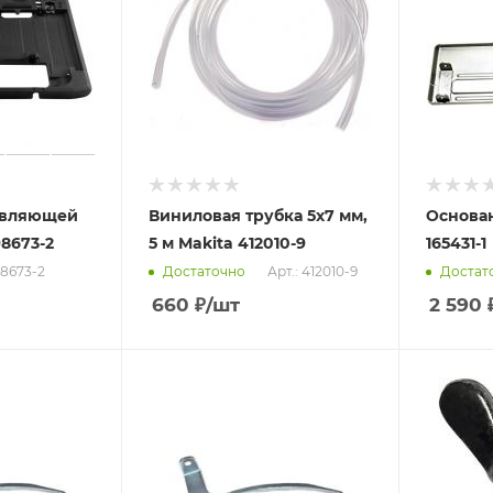
авляющей
Виниловая трубка 5х7 мм,
Основан
8673-2
5 м Makita 412010-9
165431-1
98673-2
Арт.: 412010-9
Достаточно
Достат
660
₽
/шт
2 590