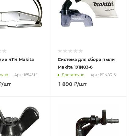
ие 4114 Makita
Система для сбора пыли
Makita 191N83-6
Арт.: 165431-1
Арт.: 191N83-6
очно
Достаточно
₽
/шт
1 890
₽
/шт