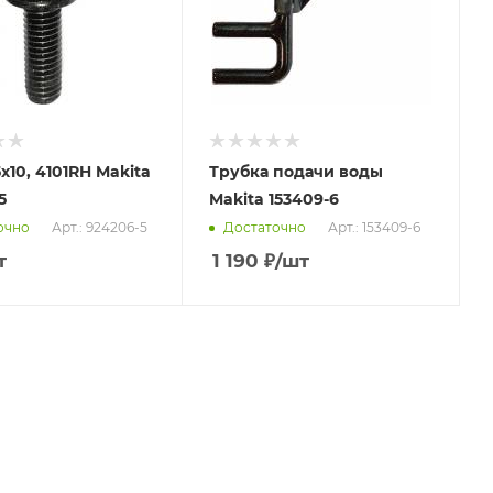
х10, 4101RH Makita
Трубка подачи воды
5
Makita 153409-6
Арт.: 924206-5
Арт.: 153409-6
очно
Достаточно
т
1 190
₽
/шт