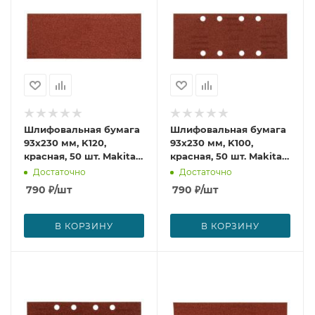
Шлифовальная бумага
Шлифовальная бумага
93х230 мм, K120,
93х230 мм, K100,
красная, 50 шт. Makita
красная, 50 шт. Makita
P-36223
P-36083
Достаточно
Достаточно
790
₽
/шт
790
₽
/шт
В КОРЗИНУ
В КОРЗИНУ