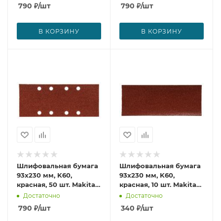
790
₽
/шт
790
₽
/шт
В КОРЗИНУ
В КОРЗИНУ
Шлифовальная бумага
Шлифовальная бумага
93х230 мм, K60,
93х230 мм, K60,
красная, 50 шт. Makita
красная, 10 шт. Makita
P-36061
P-32948
Достаточно
Достаточно
790
₽
/шт
340
₽
/шт