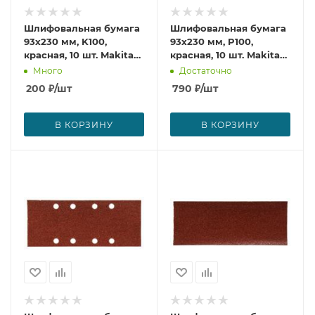
Шлифовальная бумага
Шлифовальная бумага
93х230 мм, K100,
93х230 мм, P100,
красная, 10 шт. Makita
красная, 10 шт. Makita
P-32954
P-31865
Много
Достаточно
200
₽
/шт
790
₽
/шт
В КОРЗИНУ
В КОРЗИНУ