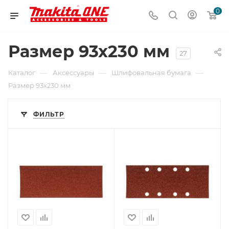
0
Размер 93х230 мм
27
—
—
—
Каталог
Аксессуары
Шлифовальная бумага
Размер 93х230 мм
ФИЛЬТР