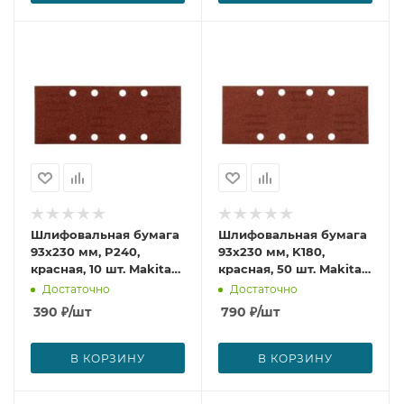
Шлифовальная бумага
Шлифовальная бумага
93х230 мм, P240,
93х230 мм, K180,
красная, 10 шт. Makita
красная, 50 шт. Makita
P-36049
P-36114
Достаточно
Достаточно
390
₽
/шт
790
₽
/шт
В КОРЗИНУ
В КОРЗИНУ