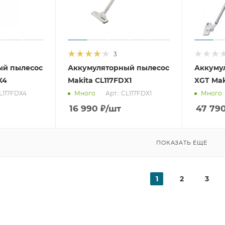
3
ый пылесос
Аккумуляторный пылесос
Аккуму
X4
Makita CL117FDX1
XGT Mak
CL117FDX4
Арт.: CL117FDX1
Много
Много
16 990
₽
/шт
47 79
ПОКАЗАТЬ ЕЩЕ
1
2
3