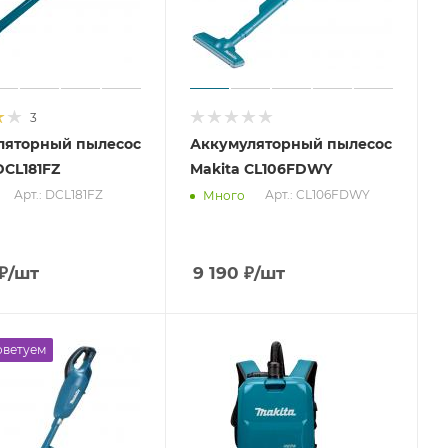
3
ляторный пылесос
Аккумуляторный пылесос
DCL181FZ
Makita CL106FDWY
Арт.: DCL181FZ
Арт.: CL106FDWY
Много
₽
/шт
9 190
₽
/шт
оветуем