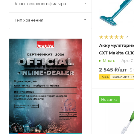
Класс основного фильтра
Тип хранения
4
Аккумуляторн
CXT Makita CL
Арт.: 
Много
2 545
₽
/шт
5
-
50
%
Экономия
2 
Новинка