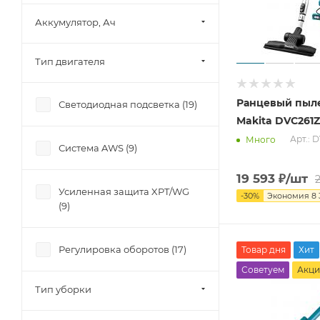
Аккумулятор, Ач
Тип двигателя
Ранцевый пыле
Светодиодная подсветка (
19
)
Makita DVC261Z
Арт.: 
Много
Система AWS (
9
)
19 593
₽
/шт
Усиленная защита XPT/WG
-
30
%
Экономия
8 
(
9
)
Регулировка оборотов (
17
)
Товар дня
Хит
Советуем
Акци
Тип уборки