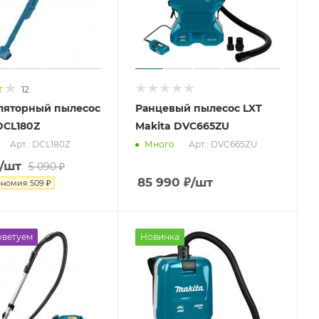
12
ляторный пылесос
Ранцевый пылесос LXT
DCL180Z
Makita DVC665ZU
Арт.: DCL180Z
Арт.: DVC665ZU
Много
/шт
5 090
₽
85 990
₽
/шт
ономия
509
₽
оветуем
Новинка