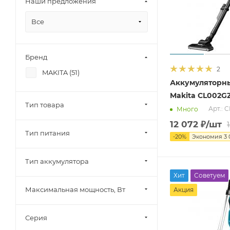
Наши предложения
Все
Бренд
2
MAKITA (
51
)
Аккумуляторн
Makita CL002G
Тип товара
Арт.: 
Много
12 072
₽
/шт
Тип питания
-
20
%
Экономия
3 
Тип аккумулятора
Хит
Советуем
Максимальная мощность, Вт
Акция
Серия