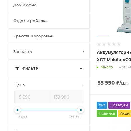
Дом и офис
Отдых и рыбалка
Красота и здоровье
Запчасти
Аккумуляторн
XGT Makita VC
Арт.: 
Много
ФИЛЬТР
55 990
₽
/шт
Цена
Хит
Советуем
Новинка
Акци
5 090
139 990