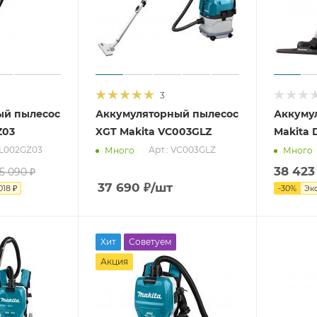
3
ый пылесос
Аккумуляторный пылесос
Аккуму
Z03
XGT Makita VC003GLZ
Makita 
CL002GZ03
Арт.: VC003GLZ
Много
Много
38 423
15 090
₽
37 690
₽
/шт
018
₽
-
30
%
Эк
Хит
Советуем
Акция