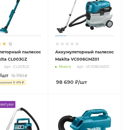
12
ляторный пылесос
Аккумуляторный пылесос
ita CL003GZ
Makita VC006GMZ01
Арт.: CL003GZ
Арт.: VC006GMZ01
Много
/шт
15 790
₽
98 690
₽
/шт
ономия
9 474
₽
оветуем