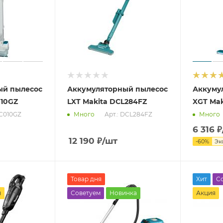
ый пылесос
Аккумуляторный пылесос
Аккуму
010GZ
LXT Makita DCL284FZ
XGT Mak
VC010GZ
Арт.: DCL284FZ
Много
Много
6 316
₽
12 190
₽
/шт
-
60
%
Эк
Товар дня
Хит
С
я
Советуем
Новинка
Акция