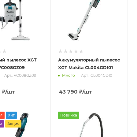
ый пылесос XGT
Аккумуляторный пылесос
 VC008GZ09
XGT Makita CL004GD101
Арт.: VC008GZ09
Арт.: CL004GD101
Много
0
₽
/шт
43 790
₽
/шт
ня
Хит
Новинка
м
Акция