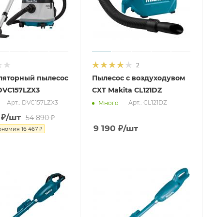
2
ляторный пылесос
Пылесос с воздуходувом
DVC157LZX3
CXT Makita CL121DZ
Арт.: DVC157LZX3
Арт.: CL121DZ
Много
₽
/шт
54 890
₽
9 190
₽
/шт
ономия
16 467
₽