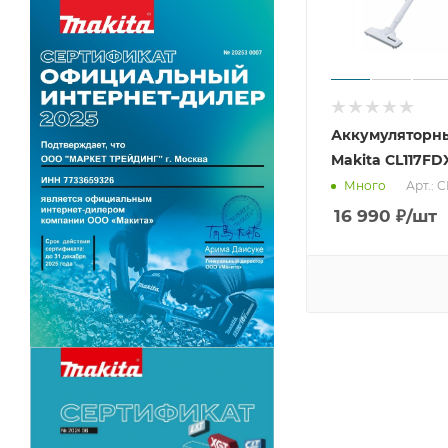
Аккумуляторн
Makita CL117FD
Арт.: 
Много
16 990
₽
/шт