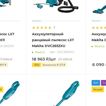
7
сос LXT
Аккумуляторный
Аккуму
X11
ранцевый пылесос LXT
Makita 
Makita DVC265ZXU
DVC261ZX11
Много
Арт.: DVC265ZXU
Много
18 963
₽
/шт
27 990
₽
27 090
₽
6 090
397
₽
-
30
%
Экономия
8 127
₽
Хит
С
я
Акция