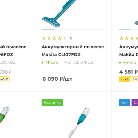
3
ый пылесос
Аккумуляторный пылесос
Аккуму
106FDZ
Makita CL107FDZ
Makita 
CL106FDZ
Арт.: CL107FDZ
Много
Много
4 581
₽
 090
₽
6 090
₽
/шт
545
₽
-
10
%
Эк
Новинка
Хит
С