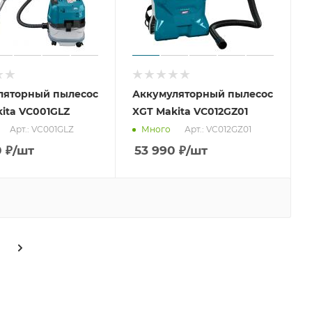
ляторный пылесос
Аккумуляторный пылесос
ita VC001GLZ
XGT Makita VC012GZ01
Арт.: VC001GLZ
Арт.: VC012GZ01
Много
0
₽
/шт
53 990
₽
/шт