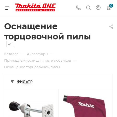
0
Оснащение
торцовочной пилы
49
—
—
Каталог
Аксессуары
—
Принадлежности для пил и лобзиков
Оснащение торцовочной пилы
ФИЛЬТР