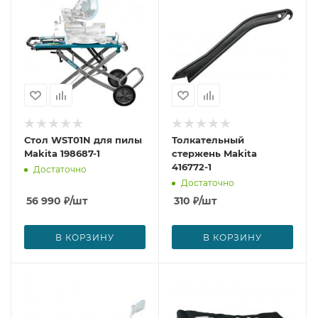
Стол WST01N для пилы
Толкательный
Makita 198687-1
стержень Makita
416772-1
Достаточно
Достаточно
56 990
₽
/шт
310
₽
/шт
В КОРЗИНУ
В КОРЗИНУ