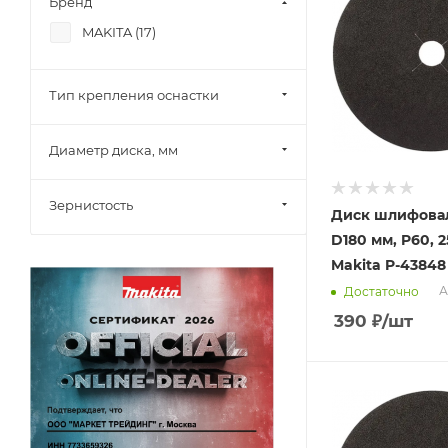
Бренд
MAKITA (
17
)
Тип крепления оснастки
Диаметр диска, мм
Зернистость
Диск шлифова
D180 мм, P60, 2
Makita P-43848
А
Достаточно
390
₽
/шт