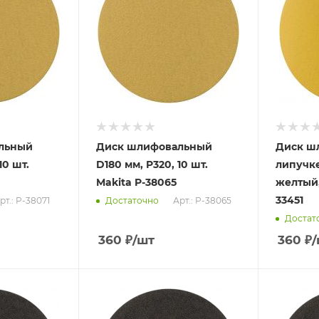
льный
Диск шлифовальный
Диск ш
10 шт.
D180 мм, P320, 10 шт.
липучке
Makita P-38065
желтый, 
33451
рт.: P-38071
Арт.: P-38065
Достаточно
Достат
360
₽
/шт
360
₽
/