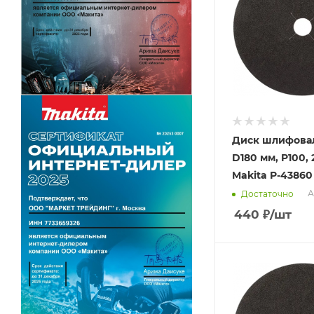
Диск шлифова
D180 мм, P100, 
Makita P-43860
А
Достаточно
440
₽
/шт