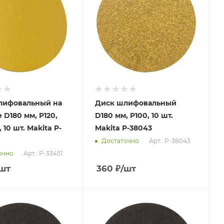
лифовальный на
Диск шлифовальный
 D180 мм, P120,
D180 мм, P100, 10 шт.
10 шт. Makita P-
Makita P-38043
Арт.: P-38043
Достаточно
Арт.: P-33451
очно
шт
360
₽
/шт