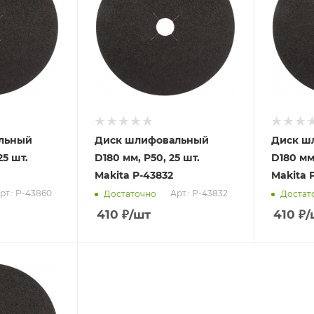
льный
Диск шлифовальный
Диск ш
25 шт.
D180 мм, P50, 25 шт.
D180 мм,
Makita P-43832
Makita 
рт.: P-43860
Арт.: P-43832
Достаточно
Достат
410
₽
/шт
410
₽
/