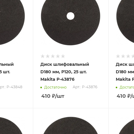
льный
Диск шлифовальный
Диск ш
5 шт.
D180 мм, P120, 25 шт.
D180 мм,
Makita P-43876
Makita 
рт.: P-43848
Арт.: P-43876
Достаточно
Достат
410
₽
/шт
410
₽
/