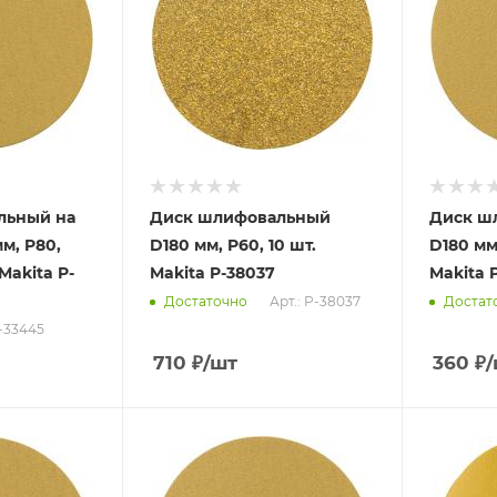
льный на
Диск шлифовальный
Диск ш
м, P80,
D180 мм, P60, 10 шт.
D180 мм,
Makita P-
Makita P-38037
Makita 
Арт.: P-38037
Достаточно
Достат
P-33445
710
₽
/шт
360
₽
/