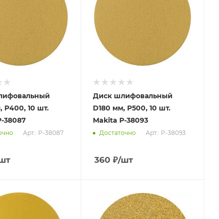
лифовальный
Диск шлифовальный
 P400, 10 шт.
D180 мм, P500, 10 шт.
P-38087
Makita P-38093
Арт.: P-38087
Арт.: P-38093
очно
Достаточно
шт
360
₽
/шт