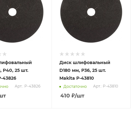
лифовальный
Диск шлифовальный
 P40, 25 шт.
D180 мм, P36, 25 шт.
P-43826
Makita P-43810
Арт.: P-43826
Арт.: P-43810
очно
Достаточно
шт
410
₽
/шт