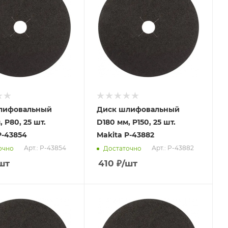
лифовальный
Диск шлифовальный
 P80, 25 шт.
D180 мм, P150, 25 шт.
P-43854
Makita P-43882
Арт.: P-43854
Арт.: P-43882
очно
Достаточно
шт
410
₽
/шт