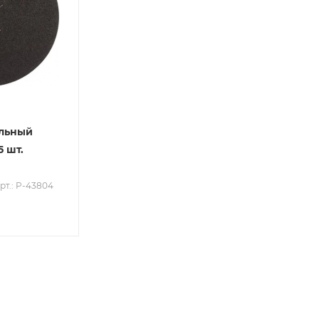
льный
5 шт.
рт.: P-43804