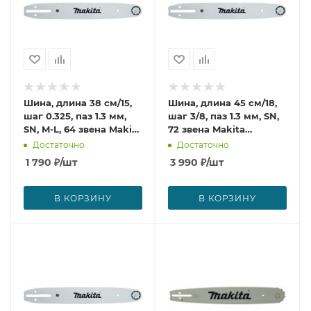
Шина, длина 38 см/15,
Шина, длина 45 см/18,
шаг 0.325, паз 1.3 мм,
шаг 3/8, паз 1.3 мм, SN,
SN, M-L, 64 звена Makita
72 звена Makita
444038141
445050665
Достаточно
Достаточно
1 790
₽
/шт
3 990
₽
/шт
В КОРЗИНУ
В КОРЗИНУ