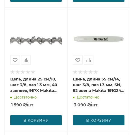
Цепь, длина 25 см/10,
Шина, длина 35 см/14,
шаг 3/8, паз 1.3 мм, 40
шаг 3/8, паз 1.3 мм, SN,
звеньев, 91PX Makita
52 звена Makita 191G24-
191H08-4
0
Достаточно
Достаточно
1 590
₽
/шт
3 090
₽
/шт
В КОРЗИНУ
В КОРЗИНУ