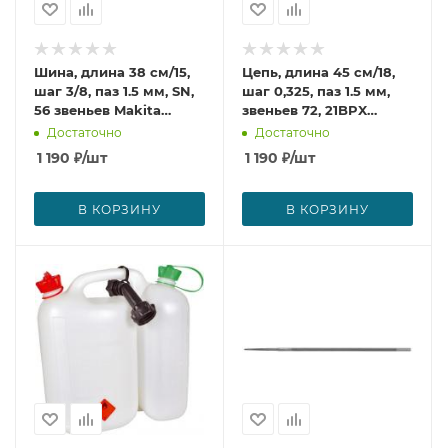
Шина, длина 38 см/15,
Цепь, длина 45 см/18,
шаг 3/8, паз 1.5 мм, SN,
шаг 0,325, паз 1.5 мм,
56 звеньев Makita
звеньев 72, 21BPX
445038655
Makita 528086672
Достаточно
Достаточно
1 190
₽
/шт
1 190
₽
/шт
В КОРЗИНУ
В КОРЗИНУ