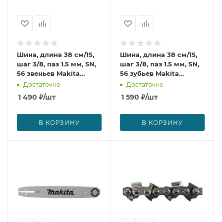
Шина, длина 38 см/15,
Шина, длина 38 см/15,
шаг 3/8, паз 1.5 мм, SN,
шаг 3/8, паз 1.5 мм, SN,
56 звеньев Makita
56 зубьев Makita
443038651
958038651
Достаточно
Достаточно
1 490
₽
/шт
1 590
₽
/шт
В КОРЗИНУ
В КОРЗИНУ