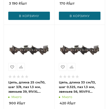
3 190
₽
/шт
170
₽
/шт
В КОРЗИНУ
В КОРЗИНУ
Цепь, длина 25 см/10,
Цепь, длина 33 см/13,
шаг 3/8, паз 1.3 мм,
шаг 0.325, паз 1.3 мм,
звеньев 39, 91VXL
звеньев 56, 95VPX
Makita 196142-7
Makita 532484056
Много
Много
900
₽
/шт
420
₽
/шт