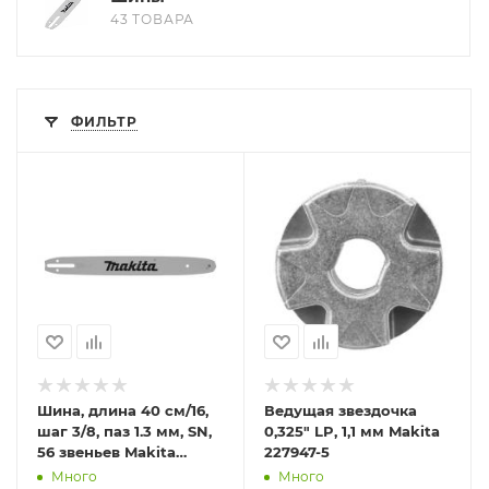
43 ТОВАРА
ФИЛЬТР
Шина, длина 40 см/16,
Ведущая звездочка
шаг 3/8, паз 1.3 мм, SN,
0,325" LP, 1,1 мм Makita
56 звеньев Makita
227947-5
191G25-8
Много
Много