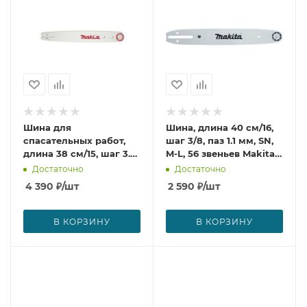
Шина для
Шина, длина 40 см/16,
спасательных работ,
шаг 3/8, паз 1.1 мм, SN,
длина 38 см/15, шаг 3.8,
M-L, 56 звеньев Makita
паз 1.3 мм Makita
165247-4
Достаточно
Достаточно
445038751
4 390
₽
/шт
2 590
₽
/шт
В КОРЗИНУ
В КОРЗИНУ