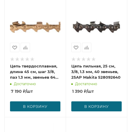
Цепь твердосплавная,
Цепь пильная, 25 см,
длина 45 см, шаг 3/8,
3/8, 1.3 мм, 40 звеньев,
паз 1.3 мм, звеньев 64
25AP Makita 528092640
Makita 957696064
Достаточно
Достаточно
7 190
₽
/шт
1 390
₽
/шт
В КОРЗИНУ
В КОРЗИНУ