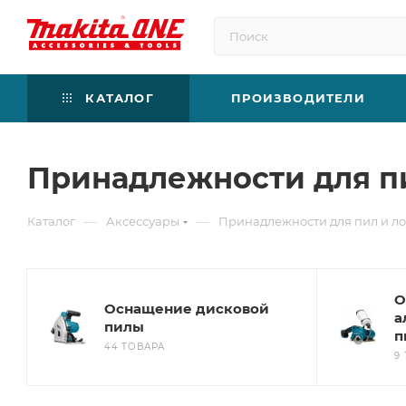
КАТАЛОГ
ПРОИЗВОДИТЕЛИ
Принадлежности для п
—
—
Каталог
Аксессуары
Принадлежности для пил и л
О
Оснащение дисковой
а
пилы
п
44 ТОВАРА
9