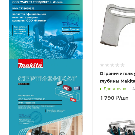
Ограничитель 
глубины Makita
А
Достаточно
1 790
₽
/шт