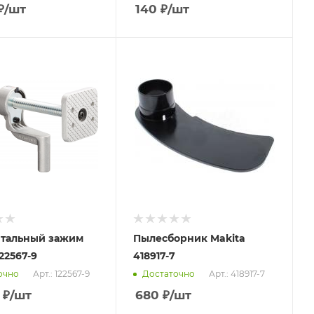
₽
/шт
140
₽
/шт
нтальный зажим
Пылесборник Makita
22567-9
418917-7
Арт.: 122567-9
Арт.: 418917-7
очно
Достаточно
₽
/шт
680
₽
/шт