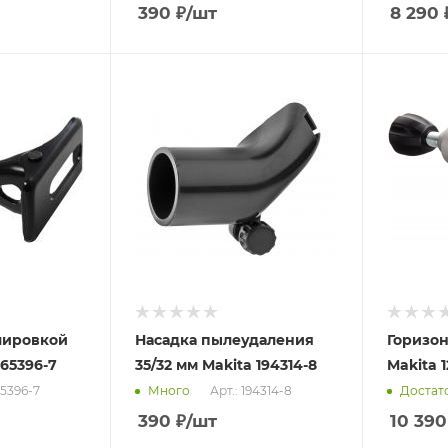
390
₽
/шт
8 290
лировкой
Насадка пылеудаления
Горизо
165396-7
35/32 мм Makita 194314-8
Makita 1
65396-7
Арт.: 194314-8
Много
Достат
390
₽
/шт
10 390