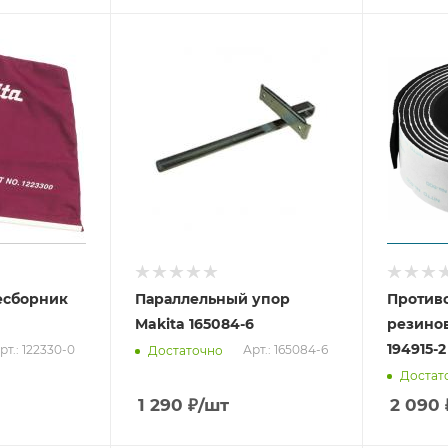
есборник
Параллельный упор
Противо
Makita 165084-6
резинов
194915-2
рт.: 122330-0
Арт.: 165084-6
Достаточно
Достат
1 290
₽
/шт
2 090