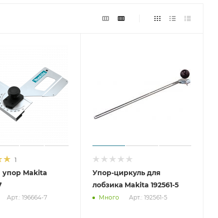
1
 упор Makita
Упор-циркуль для
7
лобзика Makita 192561-5
Арт.: 196664-7
Арт.: 192561-5
Много