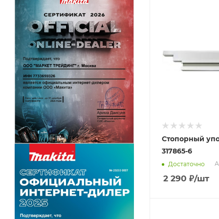
Стопорный упо
317865-6
А
Достаточно
2 290
₽
/шт