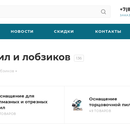
+7(
ЗАКА
НОВОСТИ
СКИДКИ
КОНТАКТЫ
ил и лобзиков
136
обзиков
снащение для
Оснащение
лмазных и отрезных
торцовочной пи
ил
49 ТОВАРОВ
 ТОВАРОВ