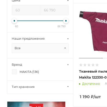
Цена
60
66 790
Наши предложения
Все
Бренд
Тканевый пыл
MAKITA (
136
)
Makita 122330-0
А
Достаточно
Тип хранения
1 190
₽
/шт