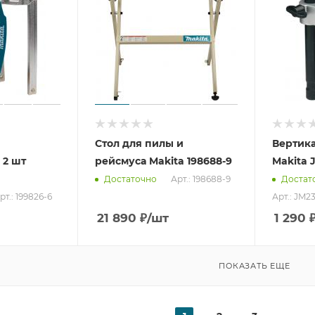
Стол для пилы и
Вертик
 2 шт
рейсмуса Makita 198688-9
Makita 
Арт.: 198688-9
Достаточно
Достат
рт.: 199826-6
Арт.: JM2
21 890
₽
/шт
1 290
ПОКАЗАТЬ ЕЩЕ