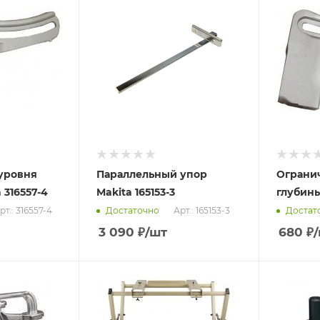
уровня
Параллельный упор
Ограни
 316557-4
Makita 165153-3
глубины
рт.: 316557-4
Арт.: 165153-3
Достаточно
Достат
3 090
₽
/шт
680
₽