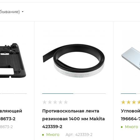
убывание)
авляющей
Противоскольная лента
Угловой
8673-2
резиновая 1400 мм Makita
196664-
423359-2
98673-2
Много
Арт.: 423359-2
Много