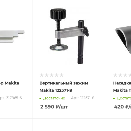
р Makita
Вертикальный зажим
Насадк
Makita 122571-8
Makita 1
рт.: 317865-6
Арт.: 122571-8
Достаточно
Достат
2 590
₽
/шт
420
₽