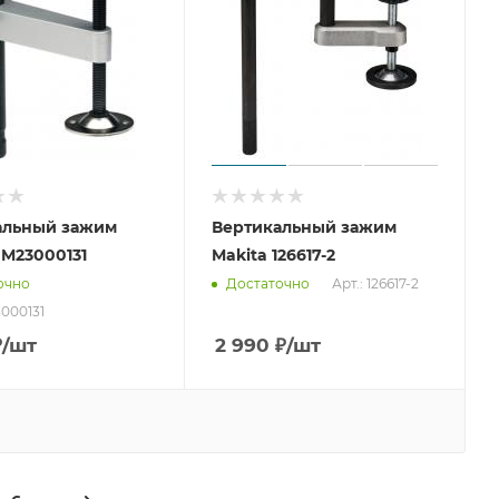
альный зажим
Вертикальный зажим
JM23000131
Makita 126617-2
Арт.: 126617-2
очно
Достаточно
3000131
₽
/шт
2 990
₽
/шт