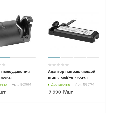
а пылеудаления
Адаптер направляющей
96961-1
шины Makita 193517-1
Арт.: 196961-1
Арт.: 193517-1
очно
Достаточно
/шт
7 990
₽
/шт