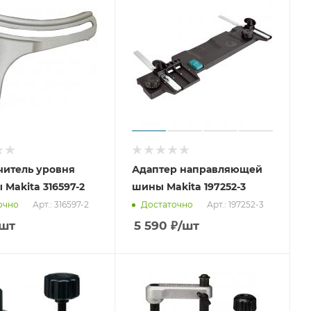
читель уровня
Адаптер направляющей
 Makita 316597-2
шины Makita 197252-3
Арт.: 316597-2
Арт.: 197252-3
очно
Достаточно
/шт
5 590
₽
/шт