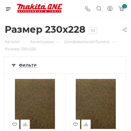
0
Размер 230х228
10
—
—
—
Каталог
Аксессуары
Шлифовальная бумага
Размер 230х228
ФИЛЬТР