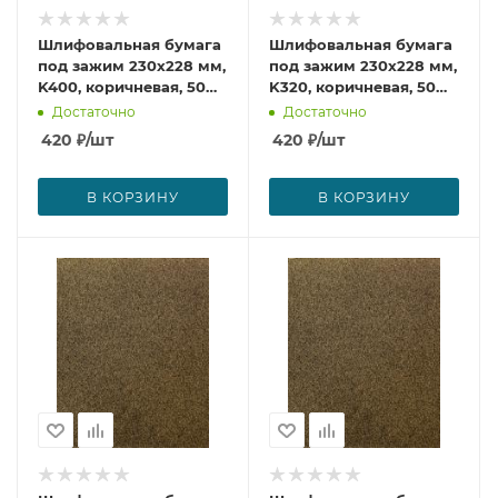
Шлифовальная бумага
Шлифовальная бумага
под зажим 230х228 мм,
под зажим 230х228 мм,
K400, коричневая, 50
K320, коричневая, 50
шт. Makita D-56889
шт. Makita D-56873
Достаточно
Достаточно
420
₽
/шт
420
₽
/шт
В КОРЗИНУ
В КОРЗИНУ