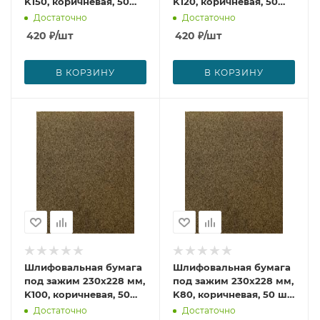
K150, коричневая, 50
K120, коричневая, 50
шт. Makita D-51736
шт. Makita D-51720
Достаточно
Достаточно
420
₽
/шт
420
₽
/шт
В КОРЗИНУ
В КОРЗИНУ
Шлифовальная бумага
Шлифовальная бумага
под зажим 230х228 мм,
под зажим 230х228 мм,
K100, коричневая, 50
K80, коричневая, 50 шт.
шт. Makita D-51714
Makita D-51708
Достаточно
Достаточно