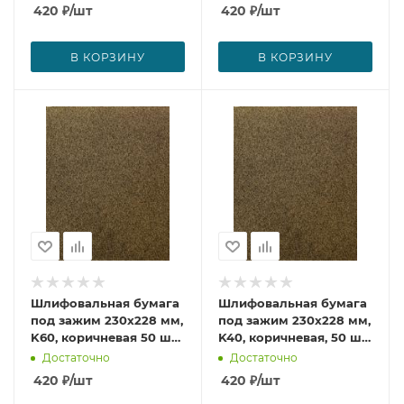
420
₽
/шт
420
₽
/шт
В КОРЗИНУ
В КОРЗИНУ
Шлифовальная бумага
Шлифовальная бумага
под зажим 230х228 мм,
под зажим 230х228 мм,
K60, коричневая 50 шт.
K40, коричневая, 50 шт.
Makita D-51699
Makita D-51683
Достаточно
Достаточно
420
₽
/шт
420
₽
/шт