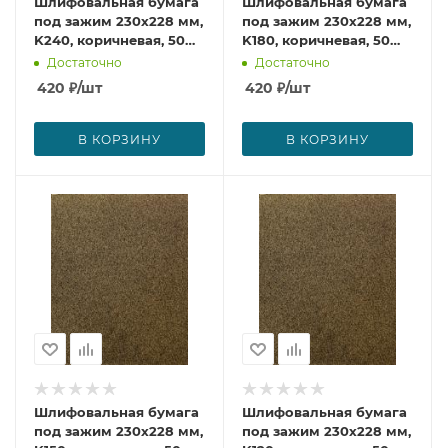
Шлифовальная бумага
Шлифовальная бумага
под зажим 230х228 мм,
под зажим 230х228 мм,
K240, коричневая, 50
K180, коричневая, 50
шт. Makita D-51758
шт. Makita D-51742
Достаточно
Достаточно
420
₽
/шт
420
₽
/шт
В КОРЗИНУ
В КОРЗИНУ
Шлифовальная бумага
Шлифовальная бумага
под зажим 230х228 мм,
под зажим 230х228 мм,