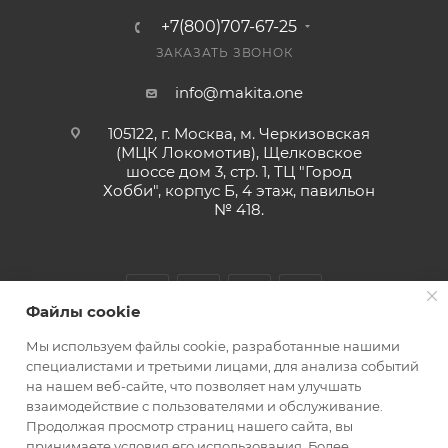
+7(800)707-67-25
ЗАКАЗАТЬ ЗВОНОК
info@makita.one
105122, г. Москва, м. Черкизовская
(МЦК Локомотив), Щелковское
шоссе дом 3, стр. 1, ТЦ "Город
Хобби", корпус Б, 4 этаж, павильон
№ 418.
Файлы cookie
Мы используем файлы cookie, разработанные нашими
специалистами и третьими лицами, для анализа событий
на нашем веб-сайте, что позволяет нам улучшать
взаимодействие с пользователями и обслуживание.
MAKITA.ONE 2010-2026 © ООО "МАРКЕТ ТРЕЙДИНГ"
Продолжая просмотр страниц нашего сайта, вы
принимаете условия его использования. Более