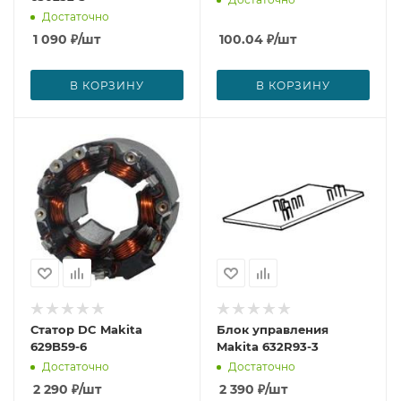
Достаточно
1 090
₽
/шт
100.04
₽
/шт
В КОРЗИНУ
В КОРЗИНУ
Статор DC Makita
Блок управления
629B59-6
Makita 632R93-3
Достаточно
Достаточно
2 290
₽
/шт
2 390
₽
/шт