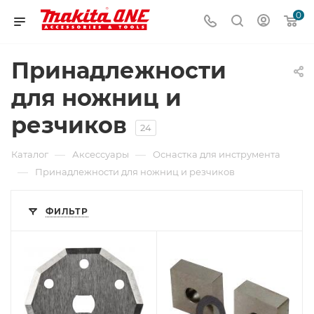
0
Принадлежности
для ножниц и
резчиков
24
—
—
Каталог
Аксессуары
Оснастка для инструмента
—
Принадлежности для ножниц и резчиков
ФИЛЬТР