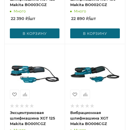
Makita BO003CGZ
Makita BO002CGZ
Много
Много
22 390
₽
/шт
22 890
₽
/шт
В КОРЗИНУ
В КОРЗИНУ
Эксцентриковая
Вибрационная
шлифмашина XGT 125
шлифмашина XGT
Makita BO001CGZ
Makita BO006CGZ