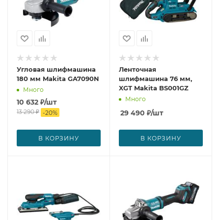
Угловая шлифмашина
Ленточная
180 мм Makita GA7090N
шлифмашина 76 мм,
XGT Makita BS001GZ
Много
Много
10 632
₽
/шт
13 290
₽
29 490
₽
/шт
-
20
%
В КОРЗИНУ
В КОРЗИНУ