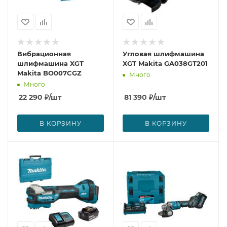
Вибрационная
Угловая шлифмашина
шлифмашина XGT
XGT Makita GA038GT201
Makita BO007CGZ
Много
Много
22 290
₽
/шт
81 390
₽
/шт
В КОРЗИНУ
В КОРЗИНУ