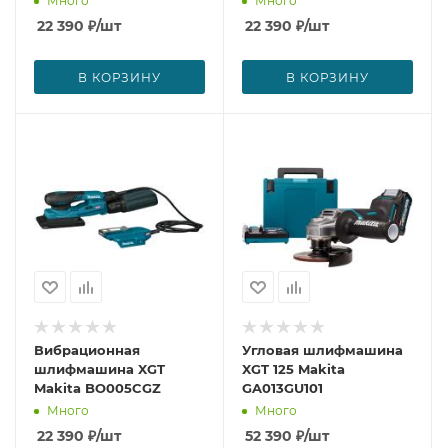
Много
Много
22 390
₽
/шт
22 390
₽
/шт
В КОРЗИНУ
В КОРЗИНУ
Вибрационная
Угловая шлифмашина
шлифмашина XGT
XGT 125 Makita
Makita BO005CGZ
GA013GU101
Много
Много
22 390
₽
/шт
52 390
₽
/шт