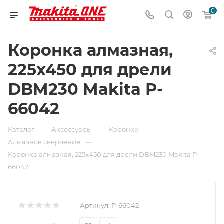
0
Коронка алмазная,
225x450 для дрели
DBM230 Makita P-
66042
—
—
—
Каталог
Аксессуары
Коронки
—
Алмазное сверление
Коронка алмазная, 225x450 для дрели DBM230 Makita P-
66042
Артикул:
P-66042