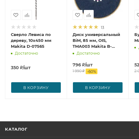
сайте.
13
Сверло Левиса по
Диск универсальный
Б
дереву, 10x450 мм
BiM, 85 мм, OIS,
Ma
Makita D-07565
TMA003 Makita B-
21294
Достаточно
Достаточно
796
₽
/шт
5
350
₽
/шт
1 990
₽
2 
-
60
%
В КОРЗИНУ
В КОРЗИНУ
КАТАЛОГ