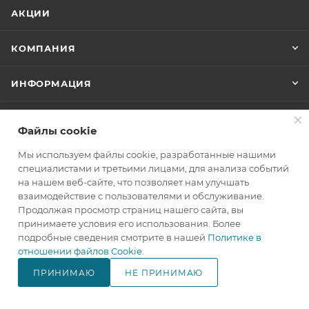
АКЦИИ
КОМПАНИЯ
ИНФОРМАЦИЯ
ПОМОЩЬ
Файлы cookie
Мы используем файлы cookie, разработанные нашими
+7(800)707-67-25
специалистами и третьими лицами, для анализа событий
на нашем веб-сайте, что позволяет нам улучшать
ЗАКАЗАТЬ ЗВОНОК
взаимодействие с пользователями и обслуживание.
Продолжая просмотр страниц нашего сайта, вы
info@makita.one
принимаете условия его использования. Более
подробные сведения смотрите в нашей
Политике в
105122, г. Москва, м. Черкизовская
отношении файлов Cookie
.
(МЦК Локомотив), Щелковское
шоссе дом 3, стр. 1, ТЦ "Город
ПРИНИМАЮ
НЕ ПРИНИМАЮ
Хобби", корпус Б, 4 этаж, павильон
В КОРЗИНУ
№ 418.