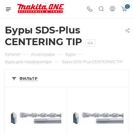
0
Буры SDS-Plus
CENTERING TIP
44
—
—
—
Каталог
Аксессуары
Буры
—
Буры для перфоратора
Буры SDS-Plus CENTERING TIP
ФИЛЬТР