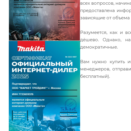
всех вопросов, начин
предоставлена инфор
зависящие от объема
Разумеется, как и в
дёшево. Однако, н
демократичные.
Вам нужно купить и
менеджеров, отправ
бесплатный).