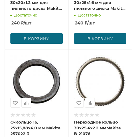
30x20x1.2 мм для
30x25x1.6 мм для
пильного диска Makita
пильного диска Makita
B-21026
B-21054
Достаточно
Достаточно
240
₽
/шт
240
₽
/шт
В КОРЗИНУ
В КОРЗИНУ
О-Кольцо 16,
Переходное кольцо
25х15,88х4,0 мм Makita
30x25.4x2.2 ммMakita
257022-3
B-21076