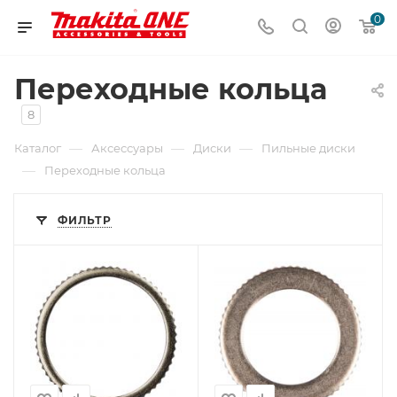
0
Переходные кольца
8
—
—
—
Каталог
Аксессуары
Диски
Пильные диски
—
Переходные кольца
ФИЛЬТР