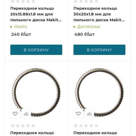
Переходное кольцо
Переходное кольцо
20x15.88x1.8 мм для
30x20x1.8 мм для
пильного диска Makita
пильного диска Makita
B-20993
B-21048
Много
Достаточно
240
₽
/шт
480
₽
/шт
В КОРЗИНУ
В КОРЗИНУ
Переходное кольцо
Переходное кольцо