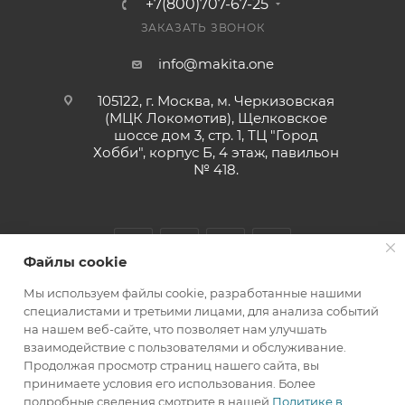
+7(800)707-67-25
ЗАКАЗАТЬ ЗВОНОК
info@makita.one
105122, г. Москва, м. Черкизовская
(МЦК Локомотив), Щелковское
шоссе дом 3, стр. 1, ТЦ "Город
Хобби", корпус Б, 4 этаж, павильон
№ 418.
Файлы cookie
Мы используем файлы cookie, разработанные нашими
специалистами и третьими лицами, для анализа событий
на нашем веб-сайте, что позволяет нам улучшать
взаимодействие с пользователями и обслуживание.
MAKITA.ONE 2010-2026 © ООО "МАРКЕТ ТРЕЙДИНГ"
Продолжая просмотр страниц нашего сайта, вы
принимаете условия его использования. Более
подробные сведения смотрите в нашей
Политике в