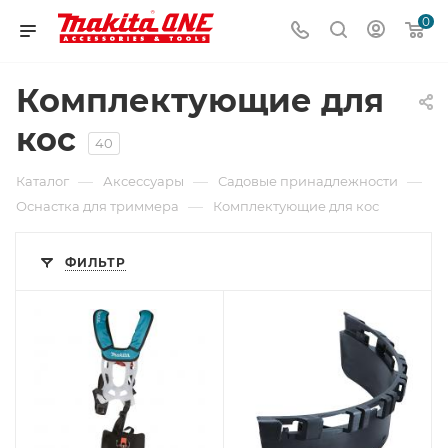
0
Комплектующие для
кос
40
—
—
—
Каталог
Аксессуары
Садовые принадлежности
—
Оснастка для триммера
Комплектующие для кос
ФИЛЬТР