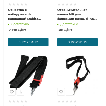
Оснастка с
Ограничительная
набедренной
чашка М8 для
накладкой Makita
фиксации ножа, d- 46,5
191E43-4
мм Makita 168797-8
Достаточно
Достаточно
2 190
₽
/шт
310
₽
/шт
В КОРЗИНУ
В КОРЗИНУ