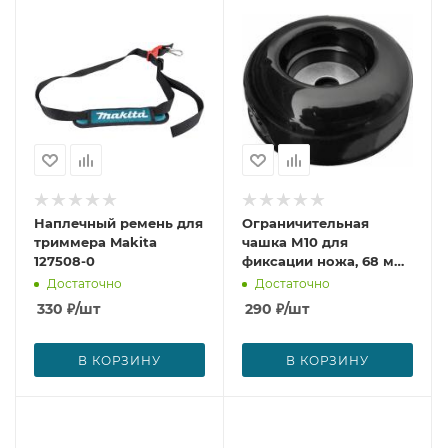
Наплечный ремень для
Ограничительная
триммера Makita
чашка М10 для
127508-0
фиксации ножа, 68 мм
Makita 168526-9
Достаточно
Достаточно
330
₽
/шт
290
₽
/шт
В КОРЗИНУ
В КОРЗИНУ