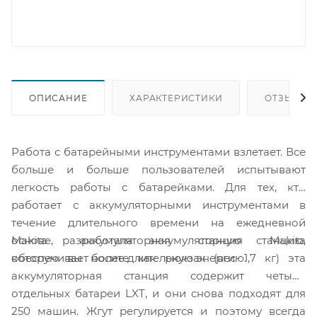
ОПИСАНИЕ
ХАРАКТЕРИСТИКИ
ОТЗЫВЫ
Работа с батарейными инструментами взлетает. Все
больше и больше пользователей испытывают
легкость работы с батарейками. Для тех, кто
работает с аккумуляторными инструментами в
течение длительного времени на ежедневной
Makita разработала аккумуляторную станцию,
основе, аккумуляторная станция Makita
которую вы носите как рюкзак (вес 1,7 кг) эта
обеспечивает более длительную энергию.
аккумуляторная станция содержит четыре
отдельных батареи LXT, и они снова подходят для
250 машин. Жгут регулируется и поэтому всегда