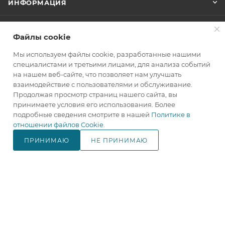
ИНФОРМАЦИЯ
ПОМОЩЬ
Файлы cookie
Мы используем файлы cookie, разработанные нашими
+7(800)707-67-25
специалистами и третьими лицами, для анализа событий
на нашем веб-сайте, что позволяет нам улучшать
ЗАКАЗАТЬ ЗВОНОК
взаимодействие с пользователями и обслуживание.
Продолжая просмотр страниц нашего сайта, вы
info@makita.one
принимаете условия его использования. Более
подробные сведения смотрите в нашей
Политике в
105122, г. Москва, м. Черкизовская
отношении файлов Cookie
.
(МЦК Локомотив), Щелковское
шоссе дом 3, стр. 1, ТЦ "Город
ПРИНИМАЮ
НЕ ПРИНИМАЮ
Хобби", корпус Б, 4 этаж, павильон
В КОРЗИНУ
№ 418.