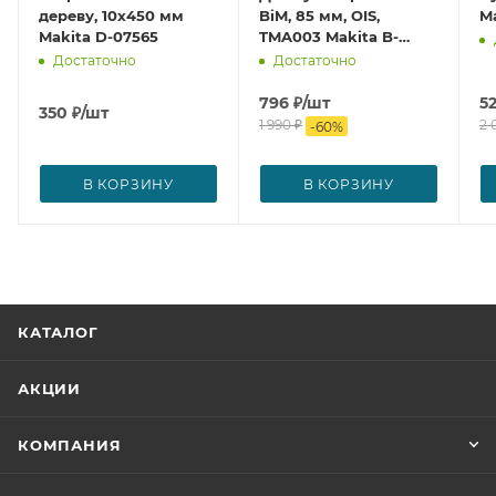
дереву, 10x450 мм
BiM, 85 мм, OIS,
Ma
Makita D-07565
TMA003 Makita B-
21294
Достаточно
Достаточно
796
₽
/шт
5
350
₽
/шт
1 990
₽
2 
-
60
%
В КОРЗИНУ
В КОРЗИНУ
КАТАЛОГ
АКЦИИ
КОМПАНИЯ