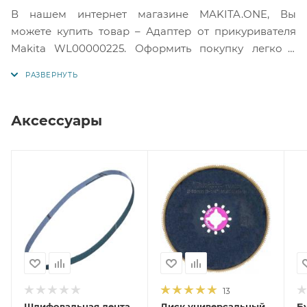
В нашем интернет магазине MAKITA.ONE, Вы
можете купить товар – Адаптер от прикуривателя
Makita WL00000225. Оформить покупку легко с
помощью корзины или отправить запрос нам на
электронную почту. Подробную информацию по
товару вы можете получить у наших менеджеров
или в службе технической поддержки Макита по
Аксессуары
телефонам указанным на сайте.
13
Шлифовальная лента
Диск универсальный
Б