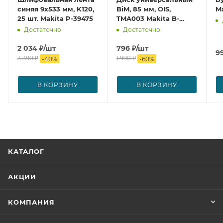
синяя 9х533 мм, K120,
BiM, 85 мм, OIS,
M
25 шт. Makita P-39475
TMA003 Makita B-
21294
Достаточно
Достаточно
2 034
₽
/шт
796
₽
/шт
9
3 390
₽
1 990
₽
-
40
%
-
60
%
В КОРЗИНУ
В КОРЗИНУ
КАТАЛОГ
АКЦИИ
КОМПАНИЯ