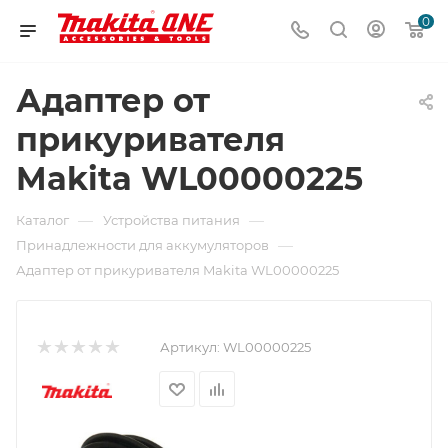
0
Адаптер от
прикуривателя
Makita WL00000225
—
—
Каталог
Устройства питания
—
Принадлежности для аккумуляторов
Адаптер от прикуривателя Makita WL00000225
Артикул:
WL00000225