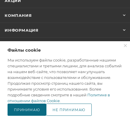
АКЦИИ
КОМПАНИЯ
ИНФОРМАЦИЯ
ПОМОЩЬ
Файлы cookie
Мы используем файлы cookie, разработанные нашими
+7(800)707-67-25
специалистами и третьими лицами, для анализа событий
на нашем веб-сайте, что позволяет нам улучшать
ЗАКАЗАТЬ ЗВОНОК
взаимодействие с пользователями и обслуживание.
Продолжая просмотр страниц нашего сайта, вы
info@makita.one
принимаете условия его использования. Более
подробные сведения смотрите в нашей
Политике в
105122, г. Москва, м. Черкизовская
отношении файлов Cookie
.
(МЦК Локомотив), Щелковское
шоссе дом 3, стр. 1, ТЦ "Город
ПРИНИМАЮ
НЕ ПРИНИМАЮ
Хобби", корпус Б, 4 этаж, павильон
В КОРЗИНУ
№ 418.