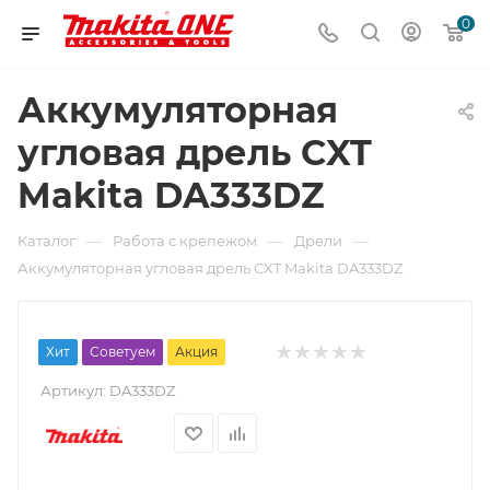
0
Аккумуляторная
угловая дрель CXT
Makita DA333DZ
—
—
—
Каталог
Работа с крепежом
Дрели
Аккумуляторная угловая дрель CXT Makita DA333DZ
Хит
Советуем
Акция
Артикул:
DA333DZ