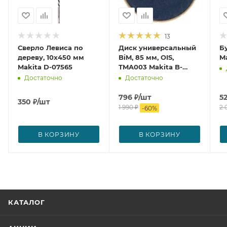
13
Сверло Левиса по
Диск универсальный
Б
дереву, 10x450 мм
BiM, 85 мм, OIS,
Ma
Makita D-07565
TMA003 Makita B-
21294
Достаточно
Достаточно
796
₽
/шт
5
350
₽
/шт
1 990
₽
2 
-
60
%
В КОРЗИНУ
В КОРЗИНУ
КАТАЛОГ