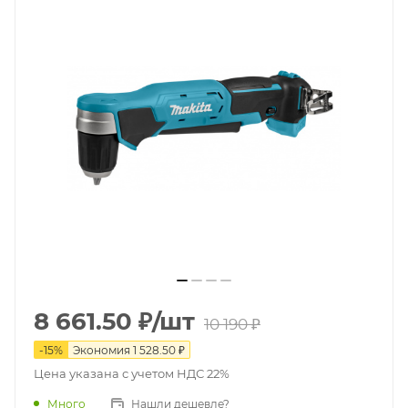
8 661.50
₽
/шт
10 190
₽
-
15
%
Экономия
1 528.50
₽
Цена указана с учетом НДС 22%
Много
Нашли дешевле?