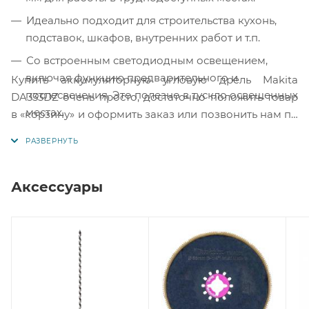
Идеально подходит для строительства кухонь,
подставок, шкафов, внутренних работ и т.п.
Со встроенным светодиодным освещением,
включая функцию предварительного и
Купить аккумуляторную угловую дрель Makita
послесвечения. Это полезно в тускло освещенных
DA333DZ очень просто, достаточно положить товар
местах.
в «корзину» и оформить заказ или позвонить нам по
телефону, так же можно для Вашего удобства,
Часть линейки CXT. Отлично подходит для
отправить заявку на Е-майл.
небольших работ.
Аксессуары