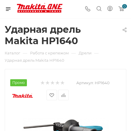
0
Ударная дрель
Makita HP1640
—
—
—
Каталог
Работа с крепежом
Дрели
Ударная дрель Makita HP1640
Промо
Артикул:
HP1640