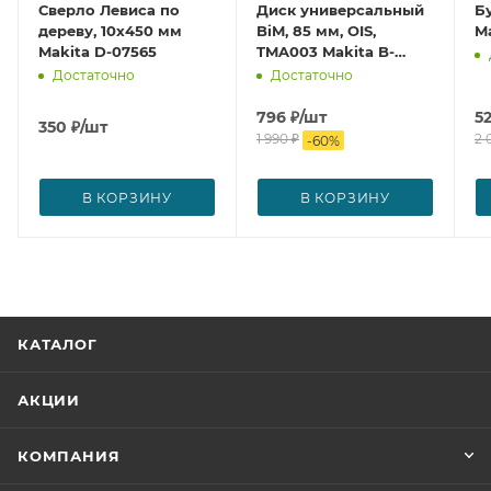
Сверло Левиса по
Диск универсальный
Б
дереву, 10x450 мм
BiM, 85 мм, OIS,
Ma
Makita D-07565
TMA003 Makita B-
21294
Достаточно
Достаточно
796
₽
/шт
5
350
₽
/шт
1 990
₽
2 
-
60
%
В КОРЗИНУ
В КОРЗИНУ
КАТАЛОГ
АКЦИИ
КОМПАНИЯ