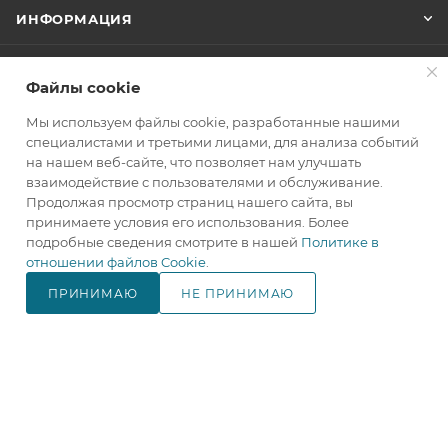
ИНФОРМАЦИЯ
ПОМОЩЬ
Файлы cookie
Мы используем файлы cookie, разработанные нашими
+7(800)707-67-25
специалистами и третьими лицами, для анализа событий
на нашем веб-сайте, что позволяет нам улучшать
ЗАКАЗАТЬ ЗВОНОК
взаимодействие с пользователями и обслуживание.
Продолжая просмотр страниц нашего сайта, вы
info@makita.one
принимаете условия его использования. Более
подробные сведения смотрите в нашей
Политике в
105122, г. Москва, м. Черкизовская
отношении файлов Cookie
.
(МЦК Локомотив), Щелковское
шоссе дом 3, стр. 1, ТЦ "Город
ПРИНИМАЮ
НЕ ПРИНИМАЮ
Хобби", корпус Б, 4 этаж, павильон
В КОРЗИНУ
№ 418.