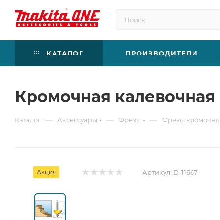
КАТАЛОГ
ПРОИЗВОДИТЕЛИ
Кромочная калевочная фр
—
—
—
Каталог
Аксессуары
Фрезы
Фрезы кромочн
Акция
Артикул:
D-11667