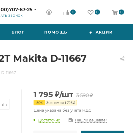
800)707-67-25
0
0
0
ЗАТЬ ЗВОНОК
БЛОГ
ПОМОЩЬ
АКЦИИ
2T Makita D-11667
 D-11667
1 795
₽
/шт
3 590
₽
-
50
%
Экономия
1 795
₽
Цена указана без учета НДС
Достаточно
Нашли дешевле?