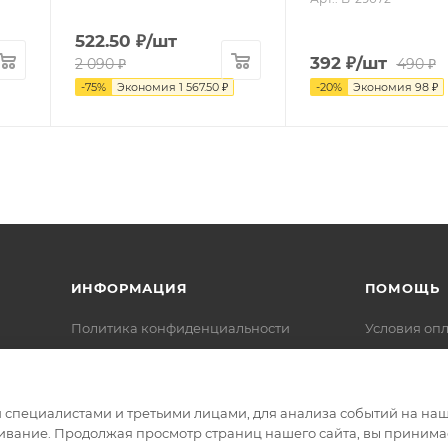
522.50
₽
/шт
392
₽
/шт
2 090
₽
490
₽
-
75
%
Экономия
1 567.50
₽
-
20
%
Экономия
98
₽
ИНФОРМАЦИЯ
ПОМОЩЬ
Политика конфиденциальности
Условия оп
Каталоги для скачивания
Условия дос
Сервисные центры компании
Макита
специалистами и третьими лицами, для анализа событий на наше
Ремонт с доставкой компании
ивание. Продолжая просмотр страниц нашего сайта, вы принимае