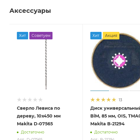
Аксессуары
Хит
Советуем
Хит
Акция
13
Сверло Левиса по
Диск универсальны
дереву, 10x450 мм
BiM, 85 мм, OIS, TMA
Makita D-07565
Makita B-21294
Достаточно
Достаточно
Арт.: D-07565
Арт.: B-21294