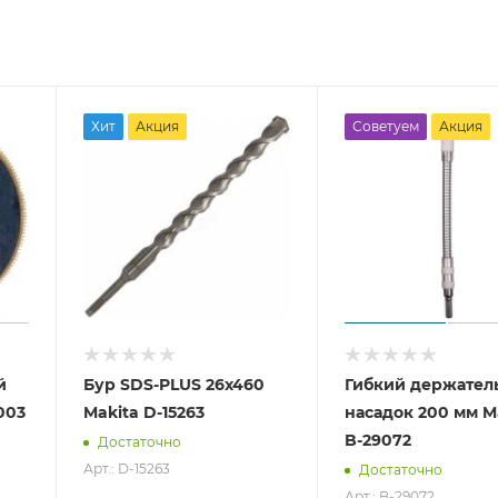
Хит
Акция
Советуем
Акция
й
Бур SDS-PLUS 26x460
Гибкий держател
003
Makita D-15263
насадок 200 мм M
B-29072
Достаточно
Арт.: D-15263
Достаточно
Арт.: B-29072