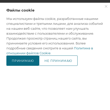
ПОМОЩЬ
Файлы cookie
Мы используем файлы cookie, разработанные нашими
+7(800)707-67-25
специалистами и третьими лицами, для анализа событий
на нашем веб-сайте, что позволяет нам улучшать
ЗАКАЗАТЬ ЗВОНОК
взаимодействие с пользователями и обслуживание.
Продолжая просмотр страниц нашего сайта, вы
info@makita.one
принимаете условия его использования. Более
подробные сведения смотрите в нашей
Политике в
105122, г. Москва, м. Черкизовская
отношении файлов Cookie
.
(МЦК Локомотив), Щелковское
шоссе дом 3, стр. 1, ТЦ "Город
ПРИНИМАЮ
НЕ ПРИНИМАЮ
Хобби", корпус Б, 4 этаж, павильон
В КОРЗИНУ
№ 418.