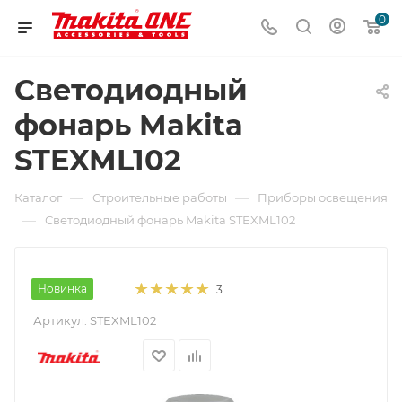
0
Светодиодный
фонарь Makita
STEXML102
—
—
Каталог
Строительные работы
Приборы освещения
—
Светодиодный фонарь Makita STEXML102
Новинка
3
Артикул:
STEXML102