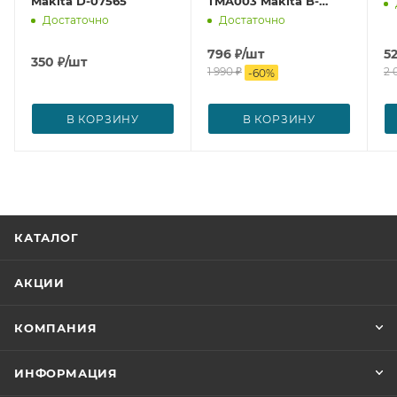
Makita D-07565
TMA003 Makita B-
21294
Достаточно
Достаточно
796
₽
/шт
5
350
₽
/шт
1 990
₽
2 
-
60
%
В КОРЗИНУ
В КОРЗИНУ
КАТАЛОГ
АКЦИИ
КОМПАНИЯ
ИНФОРМАЦИЯ