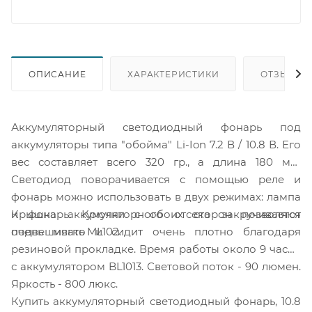
ОПИСАНИЕ
ХАРАКТЕРИСТИКИ
ОТЗЫВЫ (
Аккумуляторный светодиодный фонарь под
аккумуляторы типа "обойма" Li-Ion 7.2 В / 10.8 В. Его
вес составляет всего 320 гр., а длина 180 мм.
Светодиод поворачивается с помощью реле и
фонарь можно использовать в двух режимах: лампа
Крышка аккумуляторного отсека закручивается
и фонарь. Крючки с обоих сторон позволяют
очень мягко и сидит очень плотно благодаря
подвешивать ML102.
резиновой прокладке. Время работы около 9 часов
с аккумулятором BL1013. Световой поток - 90 люмен.
Яркость - 800 люкс.
Купить аккумуляторный светодиодный фонарь, 10.8