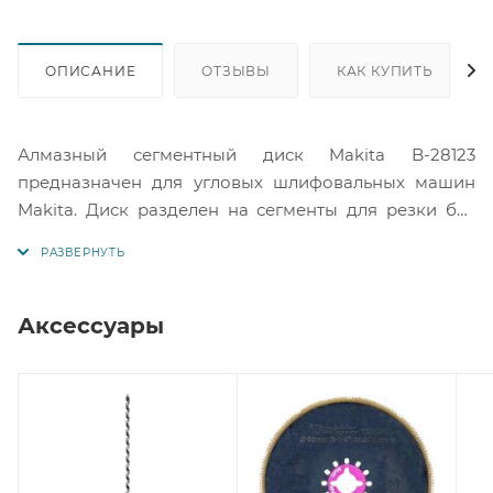
ОПИСАНИЕ
ОТЗЫВЫ
КАК КУПИТЬ
Алмазный сегментный диск Makita B-28123
предназначен для угловых шлифовальных машин
Makita. Диск разделен на сегменты для резки без
подачи охлаждающей жидкости твердых
материалов бетона, мрамора, любого кирпича и
асфальта. Размер 230x22.23 мм, предельная частота
оборотов 6650 об/мин.
Аксессуары