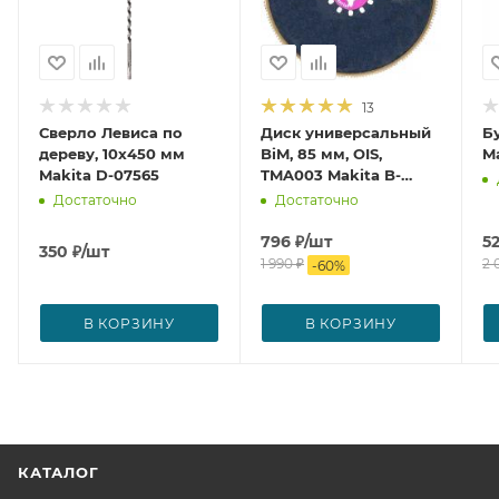
13
Сверло Левиса по
Диск универсальный
Б
дереву, 10x450 мм
BiM, 85 мм, OIS,
Ma
Makita D-07565
TMA003 Makita B-
21294
Достаточно
Достаточно
796
₽
/шт
5
350
₽
/шт
1 990
₽
2 
-
60
%
В КОРЗИНУ
В КОРЗИНУ
КАТАЛОГ