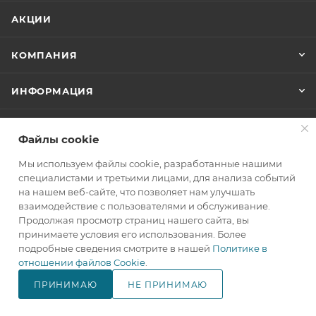
АКЦИИ
КОМПАНИЯ
ИНФОРМАЦИЯ
ПОМОЩЬ
Файлы cookie
Мы используем файлы cookie, разработанные нашими
+7(800)707-67-25
специалистами и третьими лицами, для анализа событий
на нашем веб-сайте, что позволяет нам улучшать
ЗАКАЗАТЬ ЗВОНОК
взаимодействие с пользователями и обслуживание.
Продолжая просмотр страниц нашего сайта, вы
info@makita.one
принимаете условия его использования. Более
подробные сведения смотрите в нашей
Политике в
105122, г. Москва, м. Черкизовская
отношении файлов Cookie
.
(МЦК Локомотив), Щелковское
шоссе дом 3, стр. 1, ТЦ "Город
ПРИНИМАЮ
НЕ ПРИНИМАЮ
Хобби", корпус Б, 4 этаж, павильон
В КОРЗИНУ
№ 418.