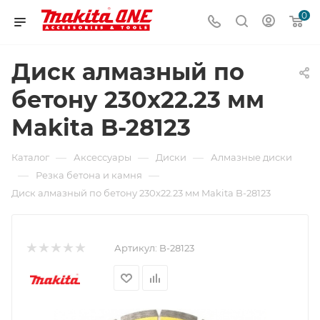
0
Диск алмазный по
бетону 230x22.23 мм
Makita B-28123
—
—
—
Каталог
Аксессуары
Диски
Алмазные диски
—
—
Резка бетона и камня
Диск алмазный по бетону 230x22.23 мм Makita B-28123
Артикул:
B-28123