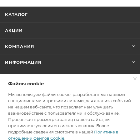
КАТАЛОГ
АКЦИИ
КОМПАНИЯ
ИНФОРМАЦИЯ
ПОМОЩЬ
Файлы cookie
Мы используем файлы cookie, разработанные нашими
+7(800)707-67-25
специалистами и третьими лицами, для анализа событий
на нашем веб-сайте, что позволяет нам улучшать
ЗАКАЗАТЬ ЗВОНОК
взаимодействие с пользователями и обслуживание.
Продолжая просмотр страниц нашего сайта, вы
info@makita.one
принимаете условия его использования. Более
подробные сведения смотрите в нашей
Политике в
105122, г. Москва, м. Черкизовская
отношении файлов Cookie
.