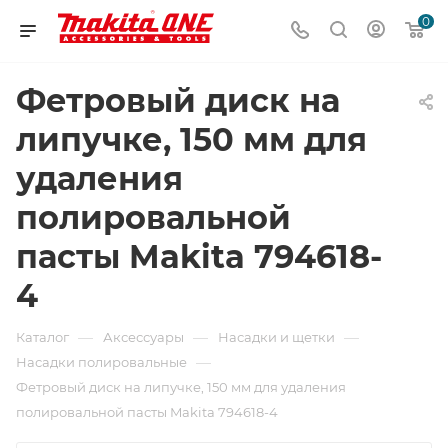
0
Фетровый диск на
липучке, 150 мм для
удаления
полировальной
пасты Makita 794618-
4
—
—
—
Каталог
Аксессуары
Насадки и щетки
—
Насадки полировальные
Фетровый диск на липучке, 150 мм для удаления
полировальной пасты Makita 794618-4