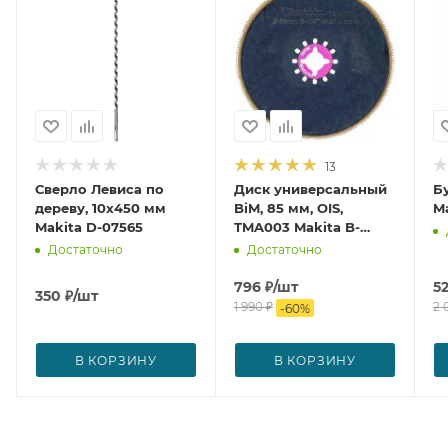
13
Сверло Левиса по
Диск универсальный
Б
дереву, 10x450 мм
BiM, 85 мм, OIS,
Ma
Makita D-07565
TMA003 Makita B-
21294
Достаточно
Достаточно
796
₽
/шт
5
350
₽
/шт
1 990
₽
2 
-
60
%
В КОРЗИНУ
В КОРЗИНУ