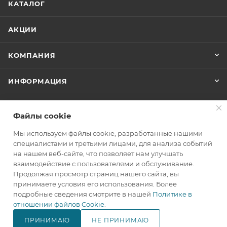
КАТАЛОГ
АКЦИИ
КОМПАНИЯ
ИНФОРМАЦИЯ
ПОМОЩЬ
Файлы cookie
Мы используем файлы cookie, разработанные нашими
+7(800)707-67-25
специалистами и третьими лицами, для анализа событий
на нашем веб-сайте, что позволяет нам улучшать
ЗАКАЗАТЬ ЗВОНОК
взаимодействие с пользователями и обслуживание.
Продолжая просмотр страниц нашего сайта, вы
info@makita.one
принимаете условия его использования. Более
подробные сведения смотрите в нашей
Политике в
105122, г. Москва, м. Черкизовская
отношении файлов Cookie
.
(МЦК Локомотив), Щелковское
шоссе дом 3, стр. 1, ТЦ "Город
ПРИНИМАЮ
НЕ ПРИНИМАЮ