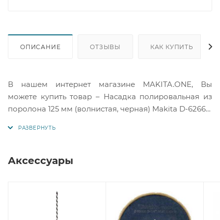
ОПИСАНИЕ
ОТЗЫВЫ
КАК КУПИТЬ
В нашем интернет магазине MAKITA.ONE, Вы
можете купить товар – Насадка полировальная из
поролона 125 мм (волнистая, черная) Makita D-62664.
Оформить покупку легко с помощью корзины или
отправить запрос нам на электронную почту.
Подробную информацию по товару вы можете
получить у наших менеджеров или в службе
Аксессуары
технической поддержки Макита по телефонам
указанным на сайте.