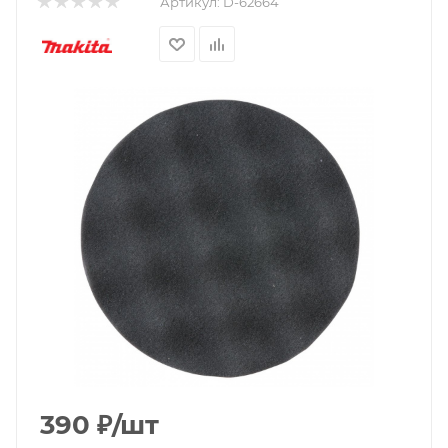
Артикул:
D-62664
390
₽
/шт