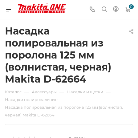
0
Насадка
полировальная из
поролона 125 мм
(волнистая, черная)
Makita D-62664
—
—
—
Каталог
Аксессуары
Насадки и щетки
—
Насадки полировальные
Насадка полировальная из поролона 125 мм (волнистая,
черная) Makita D-62664