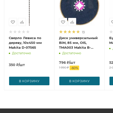
13
Сверло Левиса по
Диск универсальный
Б
дереву, 10x450 мм
BiM, 85 мм, OIS,
Ma
Makita D-07565
TMA003 Makita B-
21294
Достаточно
Достаточно
796
₽
/шт
5
350
₽
/шт
1 990
₽
2 
-
60
%
В КОРЗИНУ
В КОРЗИНУ