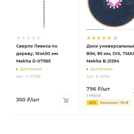
13
Сверло Левиса по
Диск универсальны
дереву, 10x450 мм
BiM, 85 мм, OIS, TMA
Makita D-07565
Makita B-21294
Достаточно
Достаточно
Арт.: D-07565
Арт.: B-21294
796
₽
/шт
1 990
₽
350
₽
/шт
-
60
%
Экономия
1 194
₽