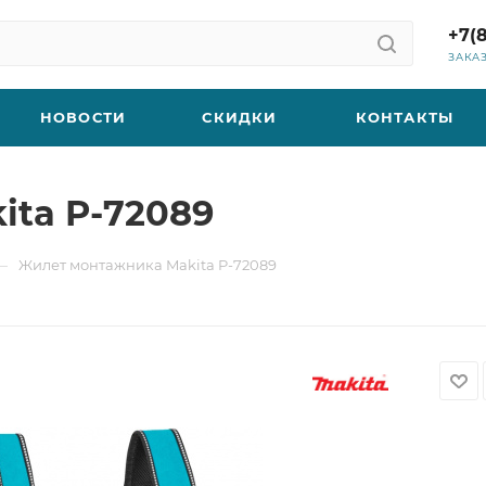
+7(
ЗАКА
НОВОСТИ
СКИДКИ
КОНТАКТЫ
ta P-72089
—
Жилет монтажника Makita P-72089