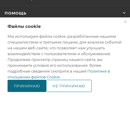
ПОМОЩЬ
Файлы cookie
+7(800)707-67-25
Мы используем файлы cookie, разработанные нашими
ЗАКАЗАТЬ ЗВОНОК
специалистами и третьими лицами, для анализа событий
на нашем веб-сайте, что позволяет нам улучшать
info@makita.one
взаимодействие с пользователями и обслуживание.
Продолжая просмотр страниц нашего сайта, вы
105122, г. Москва, м. Черкизовская
принимаете условия его использования. Более
(МЦК Локомотив), Щелковское
подробные сведения смотрите в нашей
Политике в
шоссе дом 3, стр. 1, ТЦ "Город
отношении файлов Cookie
.
Хобби", корпус Б, 4 этаж, павильон
ПРИНИМАЮ
НЕ ПРИНИМАЮ
№ 418.