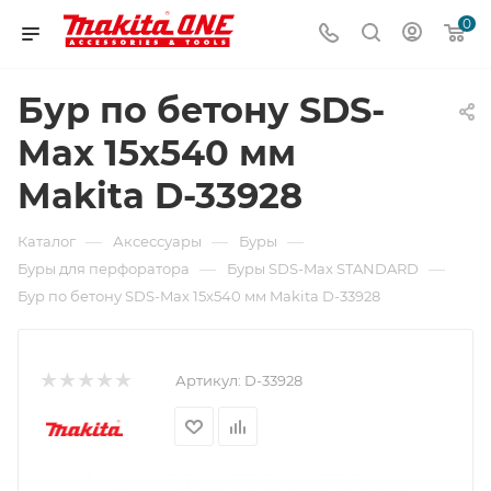
0
Бур по бетону SDS-
Max 15x540 мм
Makita D-33928
—
—
—
Каталог
Аксессуары
Буры
—
—
Буры для перфоратора
Буры SDS-Max STANDARD
Бур по бетону SDS-Max 15x540 мм Makita D-33928
Артикул:
D-33928