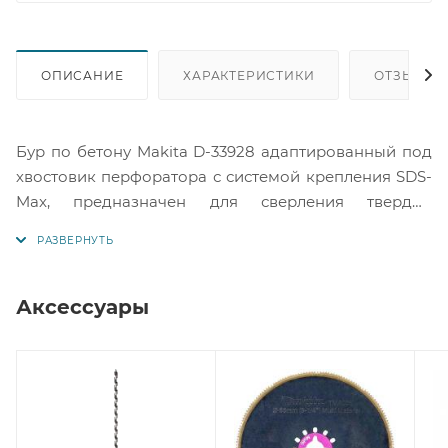
ОПИСАНИЕ
ХАРАКТЕРИСТИКИ
ОТЗЫВЫ
Бур по бетону Makita D-33928 адаптированный под
хвостовик перфоратора с системой крепления SDS-
Max, предназначен для сверления твердых
материалов. Наконечник оснастки изготовлен из
твердого сплава, имеет 2 режущих кромки.
Благодаря специально разработанной геометрии
режущей части, эти буры являются одними из самых
Аксессуары
надежных и востребованных на рынке
инструментов.