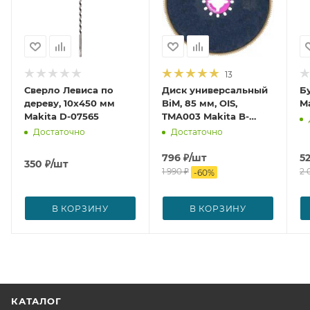
13
Сверло Левиса по
Диск универсальный
Б
дереву, 10x450 мм
BiM, 85 мм, OIS,
Ma
Makita D-07565
TMA003 Makita B-
21294
Достаточно
Достаточно
796
₽
/шт
5
350
₽
/шт
1 990
₽
2 
-
60
%
В КОРЗИНУ
В КОРЗИНУ
КАТАЛОГ