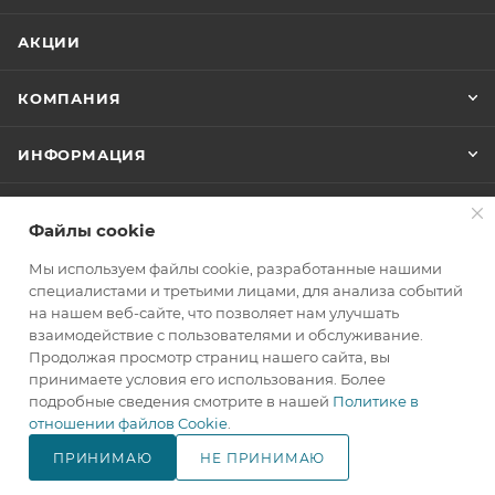
АКЦИИ
КОМПАНИЯ
ИНФОРМАЦИЯ
ПОМОЩЬ
Файлы cookie
Мы используем файлы cookie, разработанные нашими
+7(800)707-67-25
специалистами и третьими лицами, для анализа событий
на нашем веб-сайте, что позволяет нам улучшать
ЗАКАЗАТЬ ЗВОНОК
взаимодействие с пользователями и обслуживание.
Продолжая просмотр страниц нашего сайта, вы
info@makita.one
принимаете условия его использования. Более
подробные сведения смотрите в нашей
Политике в
105122, г. Москва, м. Черкизовская
отношении файлов Cookie
.
(МЦК Локомотив), Щелковское
шоссе дом 3, стр. 1, ТЦ "Город
ПРИНИМАЮ
НЕ ПРИНИМАЮ
Хобби", корпус Б, 4 этаж, павильон
В КОРЗИНУ
№ 418.