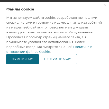
ПОМОЩЬ
Файлы cookie
Мы используем файлы cookie, разработанные нашими
+7(800)707-67-25
специалистами и третьими лицами, для анализа событий
на нашем веб-сайте, что позволяет нам улучшать
ЗАКАЗАТЬ ЗВОНОК
взаимодействие с пользователями и обслуживание.
Продолжая просмотр страниц нашего сайта, вы
info@makita.one
принимаете условия его использования. Более
подробные сведения смотрите в нашей
Политике в
105122, г. Москва, м. Черкизовская
отношении файлов Cookie
.
(МЦК Локомотив), Щелковское
шоссе дом 3, стр. 1, ТЦ "Город
ПРИНИМАЮ
НЕ ПРИНИМАЮ
Хобби", корпус Б, 4 этаж, павильон
В КОРЗИНУ
№ 418.