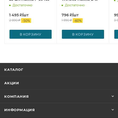
21294
Достаточно
Достаточно
1 495
₽
/шт
796
₽
/шт
9
2 990
₽
1 990
₽
3 
-
50
%
-
60
%
В КОРЗИНУ
В КОРЗИНУ
КАТАЛОГ
АКЦИИ
КОМПАНИЯ
ИНФОРМАЦИЯ