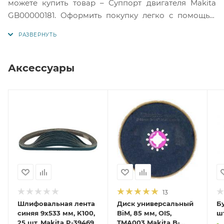
можете купить товар – Суппорт двигателя Makita
GB00000181. Оформить покупку легко с помощью
корзины или отправить запрос нам на электронную
почту. Подробную информацию по товару вы
можете получить у наших менеджеров или в службе
технической поддержки Макита по телефонам
Аксессуары
указанным на сайте.
13
Шлифовальная лента
Диск универсальный
Бу
синяя 9x533 мм, K100,
BiM, 85 мм, OIS,
шт
25 шт. Makita P-39469
TMA003 Makita B-